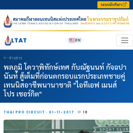
Skip to content
ระบบนักกีฬา
สมาคมกีฬาลอนเทนนิสแห่งประเทศไทย
ในพระบรมราชูปถัมภ์
THE LAWN TENNIS ASSOCIATION OF THAILAND
· UNDER HIS MAJESTY’S PATRONAGE
LTAT
EN
ข่าวสาร
พลภูมิ โควาพิทักษ์เทศ กับณัฐนนท์ กัจฉปา
นันท์ สู้เต็มที่ก่อนตกรอบแรกประเภทชายคู่
เทนนิสอาชีพนานาชาติ "ไอทีเอฟ เมนส์
โปร เซอร์กิต"
THAI PRO CIRCUIT · 01-11-2017
18