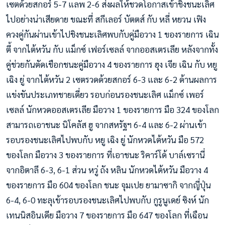
เซตด้วยสกอร์ 5-7 แลพ 2-6 ส่งผลให้ชวดโอกาสเข้าชิงชนะเลิศ
ไปอย่างน่าเสียดาย
ขณะที่ สกีเลอร์ บัตตส์ กับ หลี่ หยวน เฟิง
ควงคู่กันผ่านเข้าไปชิงชนะเลิศพบกับคู่มือวาง 1 ของรายการ เฉิน
ตี้ จากไต้หวัน กับ แม็กซ์ เฟอร์เซลล์ จากออสเตรเลีย หลังจากทั้ง
คู่ช่วยกันตัดเชือกชนะคู่มือวาง 4 ของรายการ ฮุง เจีย เฉิน กับ หยู
เฉิง ยู่ จากไต้หวัน 2 เซตรวดด้วยสกอร์ 6-3 และ 6-2 ด้านผลการ
แข่งขันประเภทชายเดี่ยว รอบก่อนรองชนะเลิศ แม็กซ์ เพอร์
เซลล์ นักหวดออสเตรเลีย มือวาง 1 ของรายการ มือ 324 ของโลก
สามารถเอาชนะ นิโคลัส ฮู จากสหรัฐฯ 6-4 และ 6-2 ผ่านเข้า
รอบรองชนะเลิศไปพบกับ หยู เฉิง ยู่ นักหวดไต้หวัน มือ 572
ของโลก มือวาง 3 ของรายการ ที่เอาชนะ ริคาร์โด้ บาล์เซรานี่
จากอิตาลี 6-3, 6-1 ส่วน หวู่ ถัง หลิน นักหวดไต้หวัน มือวาง 4
ของรายการ มือ 604 ของโลก ชนะ จุมเปย ยามาซากิ จากญี่ปุ่น
6-4, 6-0 ทะลุเข้ารอบรองชนะเลิศไปพบกับ กูรูนูเดย์ ซิงห์ นัก
เทนนิสอินเดีย มือวาง 7 ของรายการ มือ 647 ของโลก ที่เฉือน