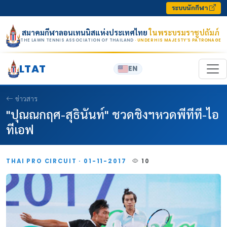
Skip to content
ระบบนักกีฬา
สมาคมกีฬาลอนเทนนิสแห่งประเทศไทย
ในพระบรมราชูปถัมภ์
THE LAWN TENNIS ASSOCIATION OF THAILAND
· UNDER HIS MAJESTY’S PATRONAGE
LTAT
EN
ข่าวสาร
"ปุณณกฤศ-สุธินันท์" ชวดชิงฯหวดพีทีที-ไอ
ทีเอฟ
THAI PRO CIRCUIT · 01-11-2017
10