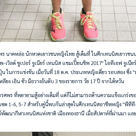
พร นาคหล่อ นักหวดเยาวชนหญิงไทย สู้เต็มที่ ในศึกเทนนิสเยาวชน
พ-เวิลด์ ซูเปอร์ จูเนียร์ เทนนิส แชมเปี้ยนชิพ 2017" ไอทีเอฟ จูเนียร์
ุ่น ในการแข่งขัน เมื่อวันที่ 18 ต.ค. ประเภทหญิงเดี่ยว รอบสอง ซึ่ง "
เหลียง เอิน ซัว มือวางอันดับ 3 ของรายการ วัย 17 ปี จากไต้หวัน
ศพร ที่พยายามสู้อย่างเต็มที่ แต่ก็ไม่สามารถต้านความแข็งแกร่งของ 
ซต 1-6, 5-7 สำหรับคู่นี้พบกันล่าสุดในศึกเทนนิสอาชีพหญิง "พีทีที
ูนย์พัฒนากีฬาเทนนิสแห่งชาติ เมืองทองธานี เมื่อสัปดาห์ที่ผ่านมา แ