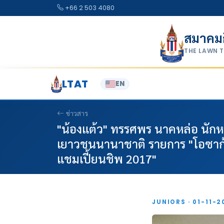
Skip to content
+66 2 503 4080
สมาคม
THE LAWN 
LTAT
EN
ข่าวสาร
"น้องแต้ว" ทรรศพร นาคหล่อ นักหว
เยาวชนนานาชาติ รายการ "โอซาก้า เ
แชมเปี้ยนชิพ 2017"
JUNIORS · 01-11-