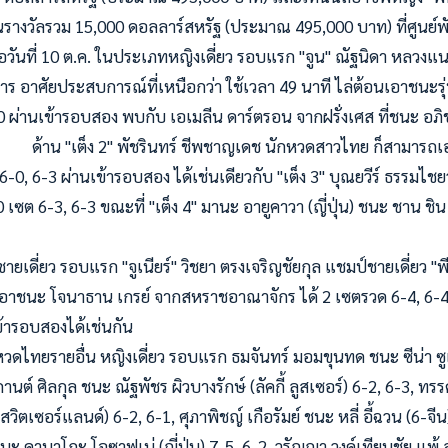
เงินรางวัลรวม 15,000 ดอลลาร์สหรัฐ (ประมาณ 495,000 บาท) ที่ศูนย
ื่อวันที่ 10 ต.ค. ในประเภทหญิงเดี่ยว รอบแรก "จูน" ณัฐนิดา หลวง
ร อาศัยประสบการณ์ที่เหนือกว่า ใช้เวลา 49 นาที ไล่ต้อนเอาชนะรุ่
0 ผ่านเข้ารอบสอง พบกับ เอเมลีน ดาร์ตรอน จากฝรั่งเศส ที่ชนะ อภิช
3 ด้าน "เต็ง 2" พัชรินทร์ ชีพชาญเดช นักหวดสาวไทย ก็สามารถ
ต 6-0, 6-3 ผ่านเข้ารอบสอง ได้เช่นเดียวกับ "เต็ง 3" บุณยวีร์ ธรรมไช
-0 เซต 6-3, 6-3 ขณะที่ "เต็ง 4" มานะ อายูคาวา (ญี่ปุ่น) ชนะ ชาน ชิน 
ยว รอบแรก "จูเนียร์" วิชยา ตรงเจริญชัยกุล แชมป์ชายเดี่ยว "พี
เอาชนะ โจนาธาน เกรย์ จากสหราชอาณาจักร ได้ 2 เซตรวด 6-4, 6-4 
เข้ารอบสองได้เช่นกัน
รายอื่น หญิงเดี่ยว รอบแรก ธมจันทร์ มอมขุนทด ชนะ ซีน่า ซูเก
กานต์ ศิลกุล ชนะ ณัฐพัชร ผิวบางรักษ์ (ลัคกี้ ลูสเซอร์) 6-2, 6-3, 
สวิตเซอร์แลนด์) 6-2, 6-1, ศุภาพิชญ์ เกือรัมย์ ชนะ หลี่ อี้ฉวน (6-จีน)
นะ คานาโกะ โอซาฟูเน่ (ญี่ปุ่น) 7-5, 6-2, วรัญญา วงค์เทียนชัย แพ้ ลู