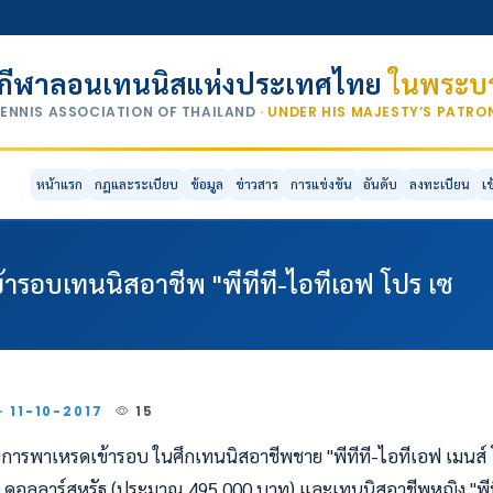
กีฬาลอนเทนนิสแห่งประเทศไทย
ในพระบร
TENNIS ASSOCIATION OF THAILAND
· UNDER HIS MAJESTY’S PATR
หน้าแรก
กฎและระเบียบ
ข้อมูล
ข่าวสาร
การแข่งขัน
อันดับ
ลงทะเบียน
เ
ข้ารอบเทนนิสอาชีพ "พีทีที-ไอทีเอฟ โปร เซ
· 11-10-2017
15
ารพาเหรดเข้ารอบ ในศึกเทนนิสอาชีพชาย "พีทีที-ไอทีเอฟ เมนส์ โป
0 ดอลลาร์สหรัฐ (ประมาณ 495,000 บาท) และเทนนิสอาชีพหญิง "พีที