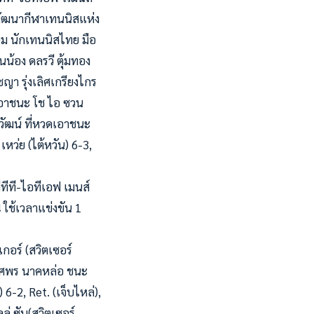
์พัฒนากีฬาเทนนิสแห่ง
แนม นักเทนนิสไทย ม
ือ
นน้อง ดลรวี ตุ้มทอง
ญา รุ่งเลิศเกรียงไกร
เอาชนะ โช ไอ ซวน
ยวัฒน์ ที่หวดเอาชนะ
เหว่ย (ไต้หวัน) 6-3,
ทีที-ไอทีเอฟ เมนส์
ใช้เวลาแข่งขัน 1
อร์ (สวิตเซอร์
ทรรศพร นาคหล่อ ชนะ
 6-2, Ret. (เจ็บไหล่),
ลู่ ซัน(สวิตเซอร์