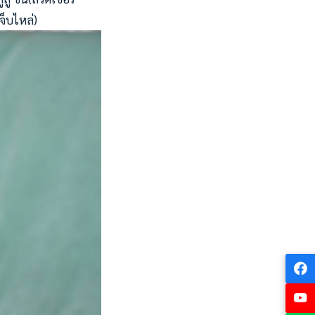
จ็บไหล่)