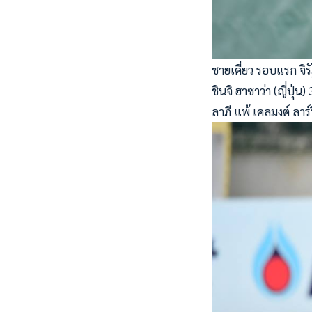
ชายเดี่ยว รอบแรก จิรั
ชินจิ ฮาซาว่า (ญี่ปุ่น
ลาภี แพ้ เคลมงต์ ลาร์ริ