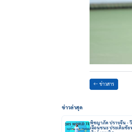
ข่าวสาร
ข่าวล่าสุด
พิชญาภัค ปราบจีน - วี
เฉือนชนะ ประเดิมชั