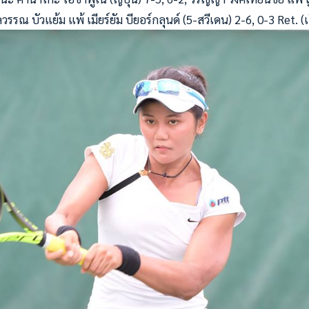
รรณ บัวแย้ม แพ้ เมียร์ยัม บียอร์กลุนด์ (5-สวีเดน) 2-6, 0-3 Ret. (เ