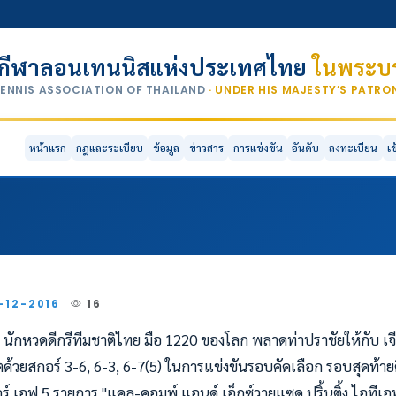
กีฬาลอนเทนนิสแห่งประเทศไทย
ในพระบร
TENNIS ASSOCIATION OF THAILAND
· UNDER HIS MAJESTY’S PATR
หน้าแรก
กฎและระเบียบ
ข้อมูล
ข่าวสาร
การแข่งขัน
อันดับ
ลงทะเบียน
เ
8-12-2016
16
์ นักหวดดีกรีทีมชาติไทย มือ 1220 ของโลก พลาดท่าปราชัยให้กับ เจ
ตด้วยสกอร์ 3-6, 6-3, 6-7(5) ในการแข่งขันรอบคัดเลือก รอบสุดท้
ร์ เอฟ 5 รายการ "แคล-คอมพ์ แอนด์ เอ็กซ์วายแซด ปริ้นติ้ง ไอทีเอฟ