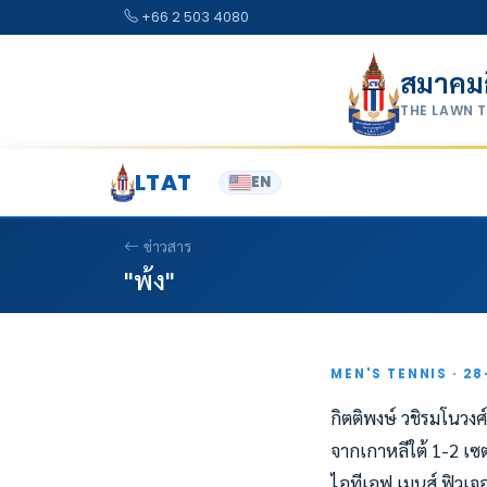
Skip to content
+66 2 503 4080
สมาคม
THE LAWN 
LTAT
EN
ข่าวสาร
"พ้ง"
MEN'S TENNIS · 2
กิตติพงษ์ วชิรมโนวงศ
จากเกาหลีใต้ 1-2 เซ
ไอทีเอฟ เมนส์ ฟิวเจอ