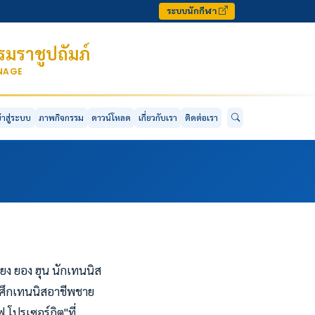
ระบบนักกีฬา
มราชูปถัมภ์
ONAGE
ข้าสู่ระบบ
ภาพกิจกรรม
ดาวน์โหลด
เกี่ยวกับเรา
ติดต่อเรา
ียง ยอง ฮุน นักเทนนิส
ายศึกเทนนิสอาชีพชาย
 โปรเซอร์กิต"ที่