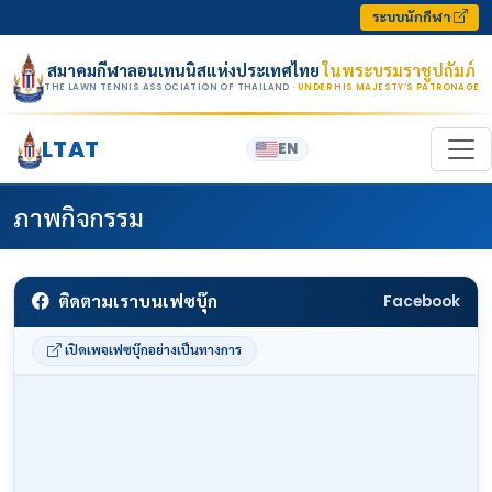
Skip to content
ระบบนักกีฬา
สมาคมกีฬาลอนเทนนิสแห่งประเทศไทย
ในพระบรมราชูปถัมภ์
THE LAWN TENNIS ASSOCIATION OF THAILAND
· UNDER HIS MAJESTY’S PATRONAGE
LTAT
EN
ภาพกิจกรรม
ติดตามเราบนเฟซบุ๊ก
Facebook
เปิดเพจเฟซบุ๊กอย่างเป็นทางการ