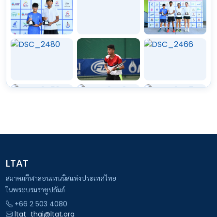
LTAT
สมาคมกีฬาลอนเทนนิสแห่งประเทศไทย
ในพระบรมราชูปถัมภ์
+66 2 503 4080
ltat_thai@ltat.org