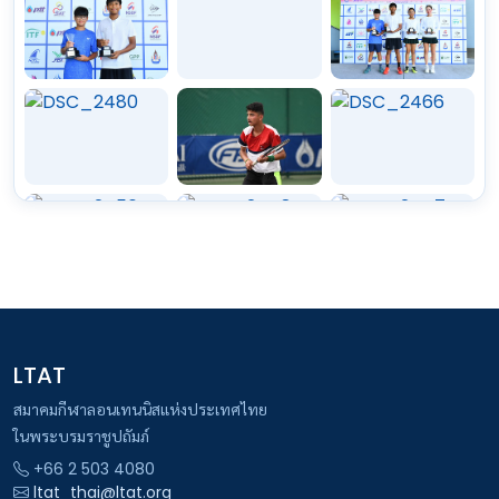
LTAT
สมาคมกีฬาลอนเทนนิสแห่งประเทศไทย
ในพระบรมราชูปถัมภ์
+66 2 503 4080
ltat_thai@ltat.org