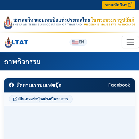
Skip to content
ระบบนักกีฬา
สมาคมกีฬาลอนเทนนิสแห่งประเทศไทย
ในพระบรมราชูปถัมภ์
THE LAWN TENNIS ASSOCIATION OF THAILAND
· UNDER HIS MAJESTY’S PATRONAGE
LTAT
EN
ภาพกิจกรรม
ติดตามเราบนเฟซบุ๊ก
Facebook
เปิดเพจเฟซบุ๊กอย่างเป็นทางการ