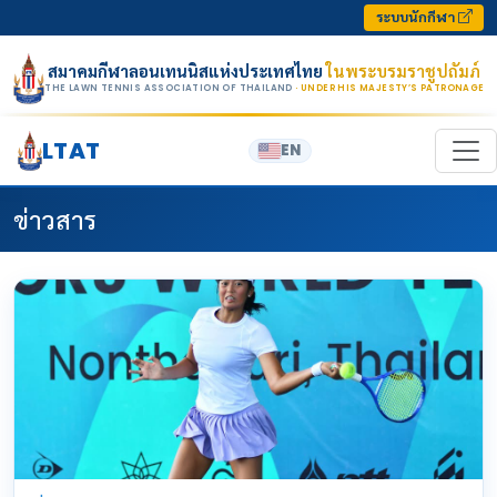
Skip to content
ระบบนักกีฬา
สมาคมกีฬาลอนเทนนิสแห่งประเทศไทย
ในพระบรมราชูปถัมภ์
THE LAWN TENNIS ASSOCIATION OF THAILAND
· UNDER HIS MAJESTY’S PATRONAGE
LTAT
EN
ข่าวสาร