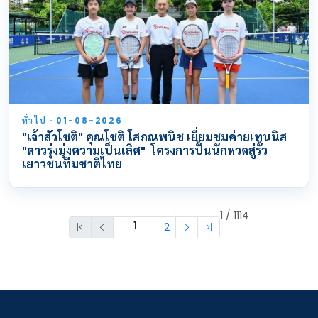
ทั่วไป · 01-08-2026
"เจ้าสัวโชติ" คุณโชติ โสภณพนิช เยี่ยมชมค่ายเทนนิส
"ดาวรุ่งมุ่งความเป็นเลิศ" โครงการปั้นนักหวดสู่รั้ว
เยาวชนทีมชาติไทย
1 / 1114
2