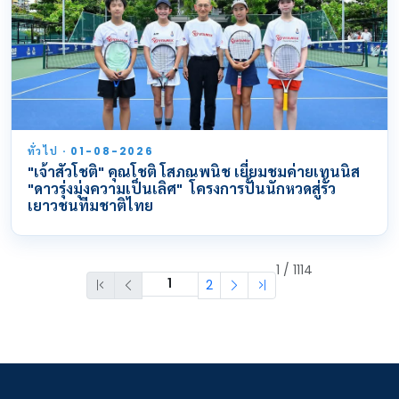
ทั่วไป · 01-08-2026
"เจ้าสัวโชติ" คุณโชติ โสภณพนิช เยี่ยมชมค่ายเทนนิส
"ดาวรุ่งมุ่งความเป็นเลิศ" โครงการปั้นนักหวดสู่รั้ว
เยาวชนทีมชาติไทย
1 / 1114
2