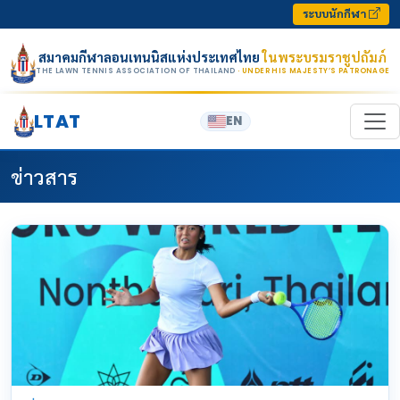
Skip to content
ระบบนักกีฬา
สมาคมกีฬาลอนเทนนิสแห่งประเทศไทย
ในพระบรมราชูปถัมภ์
THE LAWN TENNIS ASSOCIATION OF THAILAND
· UNDER HIS MAJESTY’S PATRONAGE
LTAT
EN
ข่าวสาร