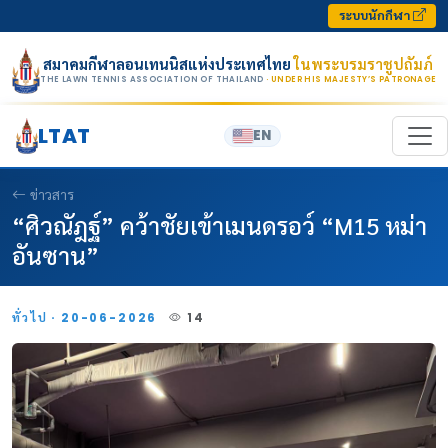
Skip to content
ระบบนักกีฬา
สมาคมกีฬาลอนเทนนิสแห่งประเทศไทย
ในพระบรมราชูปถัมภ์
THE LAWN TENNIS ASSOCIATION OF THAILAND
· UNDER HIS MAJESTY’S PATRONAGE
LTAT
EN
ข่าวสาร
“ศิวณัฎฐ์” คว้าชัยเข้าเมนดรอว์ “M15 หม่า
อันซาน”
ทั่วไป · 20-06-2026
14