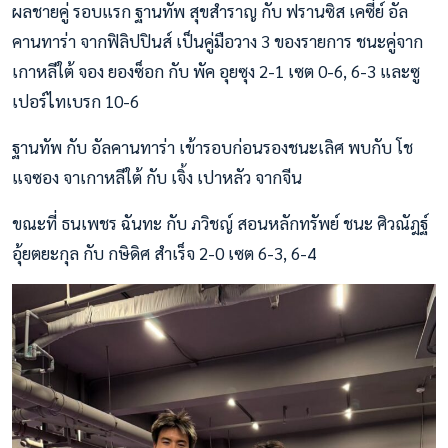
ผลชายคู่ รอบแรก ฐานทัพ สุขสำราญ กับ ฟรานซิส เคซี่ย์ อัล
คานทาร่า จากฟิลิปปินส์ เป็นคู่มือวาง 3 ของรายการ ชนะคู่จาก
เกาหลีใต้ จอง ยองซ็อก กับ พัค อุยซุง 2-1 เซต 0-6, 6-3 และซู
เปอร์ไทเบรก 10-6
ฐานทัพ กับ อัลคานทาร่า เข้ารอบก่อนรองชนะเลิศ พบกับ โช
แจซอง จาเกาหลีใต้ กับ เจิ้ง เปาหลัว จากจีน
ขณะที่ ธนเพชร ฉันทะ กับ ภวิชญ์ สอนหลักทรัพย์ ชนะ ศิวณัฎฐ์
อุ้ยตยะกุล กับ กษิดิศ สำเร็จ 2-0 เซต 6-3, 6-4