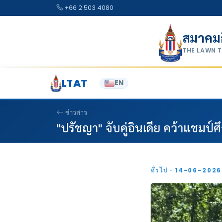
Skip to content
+66 2 503 4080
สมาคม
THE LAWN 
LTAT
EN
ข่าวสาร
"ปรัชญา" จับคู่อินเดีย คว้าแชมป์ศ
ทั่วไป · 14-06-202