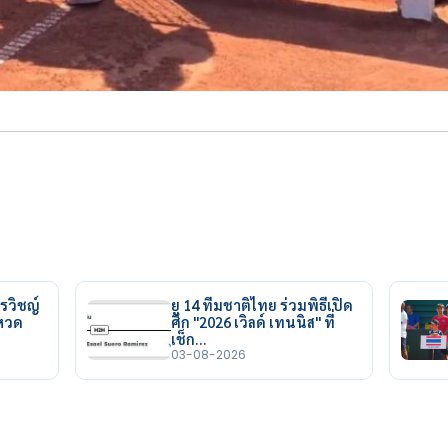
รวิชญ์
ยู 14 ทีมชาติไทย ร่วมพิธีเปิด
ยหวด
ศึก "2026 เวิลด์ เทนนิส" ที่
เช็ก…
03-08-2026