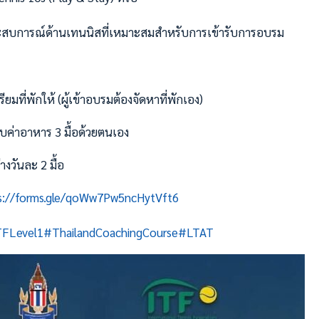
ะสบการณ์ด้านเทนนิสที่เหมาะสมสำหรับการเข้ารับการอบรม
ียมที่พักให้ (ผู้เข้าอบรมต้องจัดหาที่พักเอง)
อบค่าอาหาร 3 มื้อด้วยตนเอง
งวันละ 2 มื้อ
s://forms.gle/qoWw7Pw5ncHytVft6
TFLevel1
#ThailandCoachingCourse
#LTAT