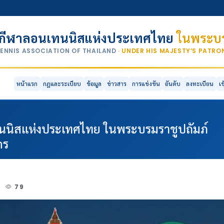
กีฬาลอนเทนนิสแห่งประเทศไทย
ในพระบร
TENNIS ASSOCIATION OF THAILAND
· UNDER HIS MAJESTY’S PATR
หน้าแรก
กฎและระเบียบ
ข้อมูล
ข่าวสาร
การแข่งขัน
อันดับ
ลงทะเบียน
เ
นิสแห่งประเทศไทย ในพระบรมราชูปถัมภ์
ตร
6
79