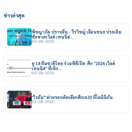
ข่าวล่าสุด
พิชญาภัค ปราบจีน - วีรวิชญ์ เฉือนชนะ ประเดิม
ชัยหวดเวิลด์ เทนนิส…
03-08-2026
ยู 14 ทีมชาติไทย ร่วมพิธีเปิด ศึก "2026 เวิลด์
เทนนิส" ที่เช็ก…
03-08-2026
"ไรอัน" พ่ายรอบคัดเลือกศึกเจ30 ที่โดมินิกัน
03-08-2026