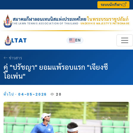
Skip to content
ระบบนักกีฬา
สมาคมกีฬาลอนเทนนิสแห่งประเทศไทย
ในพระบรมราชูปถัมภ์
THE LAWN TENNIS ASSOCIATION OF THAILAND
· UNDER HIS MAJESTY’S PATRONAGE
LTAT
EN
ข่าวสาร
คู่ "ปรัชญา" ยอมแพ้รอบแรก "เจียงซี
โอเพ่น"
ทั่วไป · 04-05-2026
20