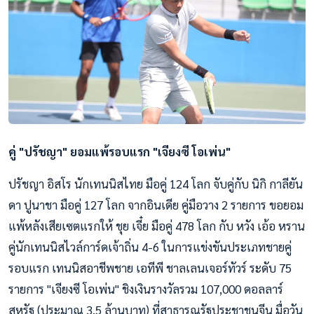
คู่ "ปรัชญา" ยอมแพ้รอบแรก "เจียงซี โอเพ่น"
ปรัชญา อิสโร นักเทนนิสไทย มือคู่ 124 โลก จับคู่กับ นิกิ กาลียัน
ดา ปูนาชา มือคู่ 127 โลก จากอินเดีย คู่มือวาง 2 รายการ ขอยอม
แพ้หลังเสียเซตแรกให้ ชุย เจี๋ย มือคู่ 478 โลก กับ หวัง เอ้อ หราน
คู่นักเทนนิสไวล์การ์ดเจ้าถิ่น 4-6 ในการแข่งขันประเภทชายคู่
รอบแรก เทนนิสอาชีพชาย เอทีพี ชาลเลนเจอร์ทัวร์ ระดับ 75
รายการ "เจียงซี โอเพ่น" ชิงเงินรางวัลรวม 107,000 ดอลลาร์
สหรัฐ (ประมาณ 3.5 ล้านบาท) ที่สาธารณรัฐประชาชนจีน มื่อวัน