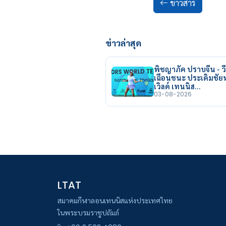
ข่าวสาร
ข่าวล่าสุด
พิชญาภัค ปราบจีน - วี
เฉือนชนะ ประเดิมชั
เวิลด์ เทนนิส…
03-08-2026
LTAT
สมาคมกีฬาลอนเทนนิสแห่งประเทศไทย
ในพระบรมราชูปถัมภ์