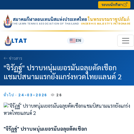
Skip to content
ระบบนักกีฬา
สมาคมกีฬาลอนเทนนิสแห่งประเทศไทย
ในพระบรมราชูปถัมภ์
THE LAWN TENNIS ASSOCIATION OF THAILAND
· UNDER HIS MAJESTY’S PATRONAGE
LTAT
EN
ข่าวสาร
"จิรัฏฐ์" ปราบหนุ่มเยอรมันฉลุยตัดเชือก
แชมป์สนามแรกยังแกร่งหวดไทยแลนด์ 2
ทั่วไป · 24-03-2026
26
"จิรัฏฐ์" ปราบหนุ่มเยอรมันฉลุยตัดเชือก