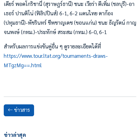
เดียร์ พอดโกริชานี่ (สุราษฎร์ธานี) ชนะ เวียร่า ดีเพิ่ม (ชลบุรี)-อา
เธอร์ ปานติโน่ (ฟิลิปปินส์) 6-1, 6-2 แดนไทย ตาก้อง
(ปทุมธานี)-พัชรินทร์ ชีพชาญเดช (ขอนแก่น) ชนะ ธัญรัตน์ กาญ
จนพงษ์ (กทม.)-ประทักษ์ สระสม (กทม.) 6-0, 6-1
สำหรับผลการแข่งขันคู่อื่น ๆ ดูรายละเอียดได้ที่
https://www.tour.ltat.org/tournaments-draws-
MTgzMg==.html
ข่าวสาร
ข่าวล่าสุด