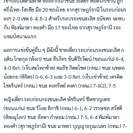
เข้ารอบได้ตามคาด หลังจากเอาชนะ ลีเดียร์ พอดโกริชานี่ ลูก
ครึ่งไทย-รัสเซีย มือ 20 ของไทย จากสุราษฎร์ธานี ในรอบก่อนร
องฯ 2-0 เซต 6-4, 6-2 สำหรับรอบรองชนะเลิศ ธนัชพร จะพบ
กับ พิมพ์มาดา ทองคำ มือ 17 ของไทย จากสุราษฎร์ธานี รอง
แชมป์สนามแรก
ผลการแข่งขันคู่อื่น ๆ มีดังนี้ ชายเดี่ยว รอบก่อนรองชนะเลิศ ก
ฤติน โกยกุล (พังงา) ชนะ ธีรภัทร ขันติวีรวัฒน์ (ขอนแก่น) 6-4,
4-0 Ret. (เจ็บสะโพกซ้าย) คมธัช กิตตโชค (กทม.) ชนะ นพดล
น้อยกอ (พิจิตร) 0-6, 6-3 และ 3-0 Ret. (เจ็บเข่าซ้าย) เครดิต
ไชยรินทร์ (กทม.) ชนะ คงทรัพย์ คงคา (กทม.) 7-6(2), 7-5
หญิงเดี่ยว รอบก่อนรองชนะเลิศ พัชรินทร์ ชีพชาญเดช
(ขอนแก่น) ชนะ ริโอะ ฮิกาชิ (กทม.) 6-1, 6-2 วรรษชล สวัสดี
(พิษณุโลก) ชนะ ลัลดา กำหอม (กทม.) 7-5, 6-4 พิมพ์มาดา
ทองคำ (สุราษฎร์ธานี) ชนะ มาหยา บุญญาอรุณเนตร (กทม.) 7-