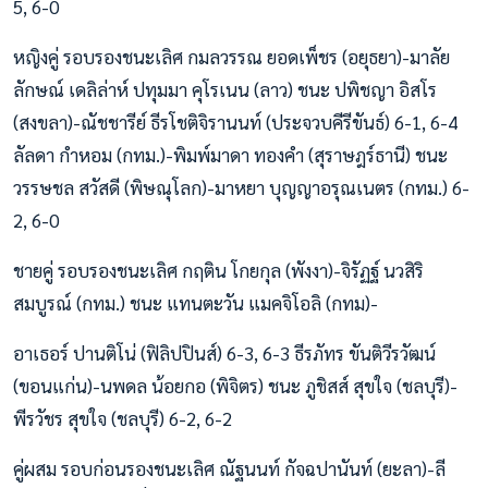
5, 6-0
หญิงคู่ รอบรองชนะเลิศ กมลวรรณ ยอดเพ็ชร (อยุธยา)-มาลัย
ลักษณ์ เดลิล่าห์ ปทุมมา คุโรเนน (ลาว) ชนะ ปพิชญา อิสโร
(สงขลา)-ณัชชารีย์ ธีรโชติจิรานนท์ (ประจวบคีรีขันธ์) 6-1, 6-4
ลัลดา กำหอม (กทม.)-พิมพ์มาดา ทองคำ (สุราษฎร์ธานี) ชนะ
วรรษชล สวัสดี (พิษณุโลก)-มาหยา บุญญาอรุณเนตร (กทม.) 6-
2, 6-0
ชายคู่ รอบรองชนะเลิศ กฤติน โกยกุล (พังงา)-จิรัฏฐ์ นวสิริ
สมบูรณ์ (กทม.) ชนะ แทนตะวัน แมคจิโอลิ (กทม)-
อาเธอร์ ปานติโน่ (ฟิลิปปินส์) 6-3, 6-3 ธีรภัทร ขันติวีรวัฒน์
(ขอนแก่น)-นพดล น้อยกอ (พิจิตร) ชนะ ภูชิสส์ สุขใจ (ชลบุรี)-
พีรวัชร สุขใจ (ชลบุรี) 6-2, 6-2
คู่ผสม รอบก่อนรองชนะเลิศ ณัฐนนท์ กัจฉปานันท์ (ยะลา)-ลี