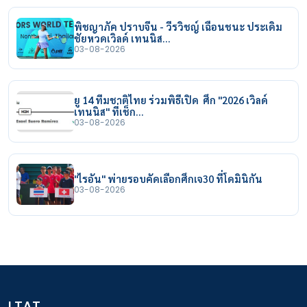
พิชญาภัค ปราบจีน - วีรวิชญ์ เฉือนชนะ ประเดิม
ชัยหวดเวิลด์ เทนนิส…
03-08-2026
ยู 14 ทีมชาติไทย ร่วมพิธีเปิด ศึก "2026 เวิลด์
เทนนิส" ที่เช็ก…
03-08-2026
"ไรอัน" พ่ายรอบคัดเลือกศึกเจ30 ที่โดมินิกัน
03-08-2026
LTAT