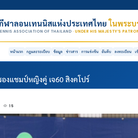
กีฬาลอนเทนนิสแห่งประเทศไทย
ในพระบร
TENNIS ASSOCIATION OF THAILAND
· UNDER HIS MAJESTY’S PATR
หน้าแรก
กฎและระเบียบ
ข้อมูล
ข่าวสาร
การแข่งขัน
อันดับ
ลงทะเบียน
เ
งแชมป์หญิงคู่ เจ60 สิงคโปร์
6
15