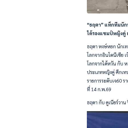
“ธฤตา” แท็กทีมนั
ได้รองแชมป์หญิงคู่ 
ธฤตา หงษ์หยก นักเทนน
โลกจากอินโดนีเซีย เป็
โลกจากไต้หวัน กับ ห
ประเภทหญิงคู่ ศึกเท
รายการระดับเจ60 รายก
ที่ 14 ก.พ.69
ธฤตา กับ คูเนียร์ว