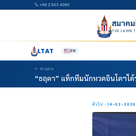
Skip to content
+66 2 503 4080
สมาคม
THE LAWN 
LTAT
EN
ข่าวสาร
“ธฤตา” แท็กทีมนักหวดอินโดฯได้รอ
ทั่วไป · 14-02-202