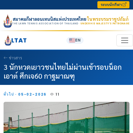
Skip to content
ระบบนักกีฬา
สมาคมกีฬาลอนเทนนิสแห่งประเทศไทย
ในพระบรมราชูปถัมภ์
THE LAWN TENNIS ASSOCIATION OF THAILAND
· UNDER HIS MAJESTY’S PATRONAGE
LTAT
EN
ข่าวสาร
3 นักหวดเยาวชนไทยไม่ผ่านเข้ารอบน็อก
เอาต์ ศึกเจ60 กาฐมาณฑุ
ทั่วไป · 05-02-2026
11