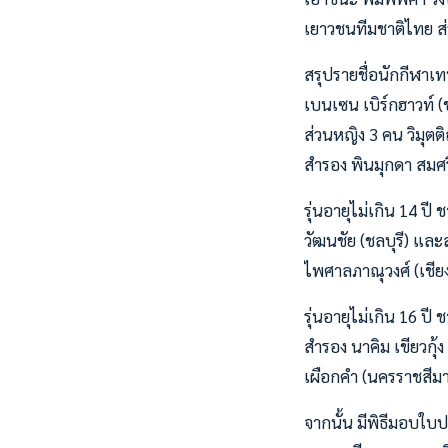
เยาวชนทีมชาติไทย ส่
สรุปรายชื่อนักกีฬาเท
เบนเซน เบิร์กฮาวท์ (ช
ส่วนหญิง 3 คน วิมุตต
สำรอง พินมุกดา สมศรี
รุ่นอายุไม่เกิน 14 ป
วัฒนชัย (ชลบุรี) และ
ไพศาลภาณุวงศ์ (เชีย
รุ่นอายุไม่เกิน 16 ปี
สำรอง นาคิม เขียวกุ้ง 
เผือกคำ (นครราชสีมา
จากนั้น มีพิธีมอบใบ