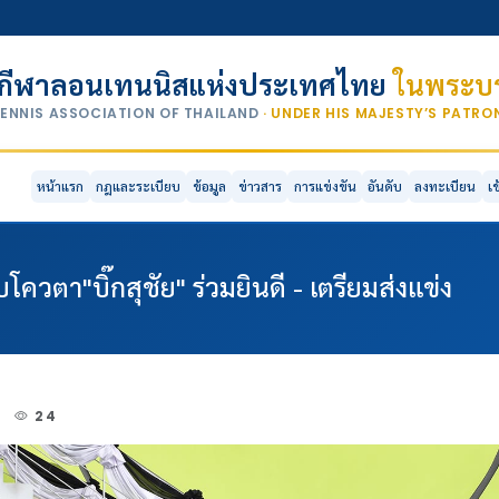
กีฬาลอนเทนนิสแห่งประเทศไทย
ในพระบร
TENNIS ASSOCIATION OF THAILAND
· UNDER HIS MAJESTY’S PATR
หน้าแรก
กฎและระเบียบ
ข้อมูล
ข่าวสาร
การแข่งขัน
อันดับ
ลงทะเบียน
เ
ควตา"บิ๊กสุชัย" ร่วมยินดี - เตรียมส่งแข่ง
6
24