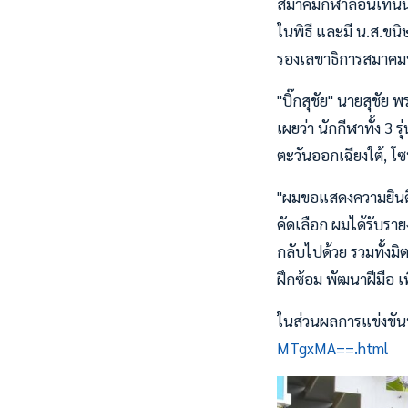
สมาคมกีฬาลอนเทนนิ
ในพิธี และมี น.ส.ขน
รองเลขาธิการสมาคมฯ
"บิ๊กสุชัย" นายสุชั
เผยว่า นักกีฬาทั้ง 3
ตะวันออกเฉียงใต้, โ
"ผมขอแสดงความยินดีก
คัดเลือก ผมได้รับรายง
กลับไปด้วย รวมทั้งมิต
ฝึกซ้อม พัฒนาฝีมือ เ
ในส่วนผลการแข่งขันท
MTgxMA==.html