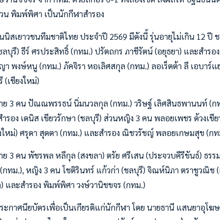
วน พิมพ์พิศา เป็นนักกีฬาสำรอง
นนิสเยาวชนทีมชาติไทย ประจำปี 2569 มีดังนี้ รุ่นอายุไม่เกิน 12 ปี ช
ลบุรี) ธีร์ ศรประสิทธิ์ (กทม.) ปรัตถกร ภาชีรัตน์ (อยุธยา) และสำรอง
ิญา พงษ์หนู (กทม.) ภัคจิรา หอเลิศสกุล (กทม.) ลอเร็ตต้า ลี เอบาร์แ
 (เชียงใหม่)
ี ชาย 3 คน ปัณณพรรธน์ นิ่มนวลกุล (กทม.) วริษฐ์ เลิศสินธพานนท์ (ก
สำรอง เดนิส เขียวรักษา (ชลบุรี) ส่วนหญิง 3 คน พลอยเพชร ด้วงเขีย
งใหม่) ศรุดา สุดตา (กทม.) และสำรอง ณิชวรัชญ์ พลอยเกษมสุข (กท
 ชาย 3 คน พัชรพล หลีกุล (สงขลา) ตรัย ศรีเสน (ประจวบคีรีขันธ์) ธรร
(กทม.), หญิง 3 คน โชติรินทร์ แก้วก่า (ชลบุรี) จิณห์นิภา ตราชูวณิช (เ
) และสำรอง พิมพ์พิศา วงษ์วานิชขจร (กทม.)
ประกาศนียบัตรเพื่อเป็นเกียรติแก่นักกีฬา โดย นายธานี แสนยาอุ