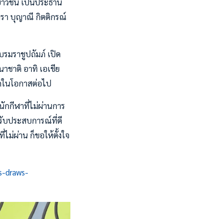
ยาวชน เป็นประธาน
รา บุญาณี กิตติกรณ์
รมราชูปถัมภ์ เปิด
นาชาติ อาทิ เอเชีย
ียดในโอกาสต่อไป
กกีฬาที่ไม่ผ่านการ
้รับประสบการณ์ที่ดี
่ไม่ผ่าน ก็ขอให้ตั้งใจ
s-draws-