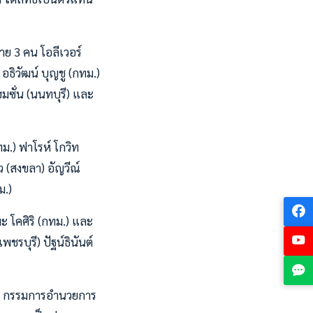
าย 3 คน โอลีเวอร์
 อธิวัฒน์ บุญชู (กทม.)
ฮมซั่น (นนทบุรี) และ
ทม.) ฟาโรห์ โกวิท
ว (สงขลา) อัญวีณ์
ม.)
มะ โคศิริ (กทม.) และ
พชรบุรี) ปัฐน์ธินันต์
โฆษ กรรมการอำนวยการ