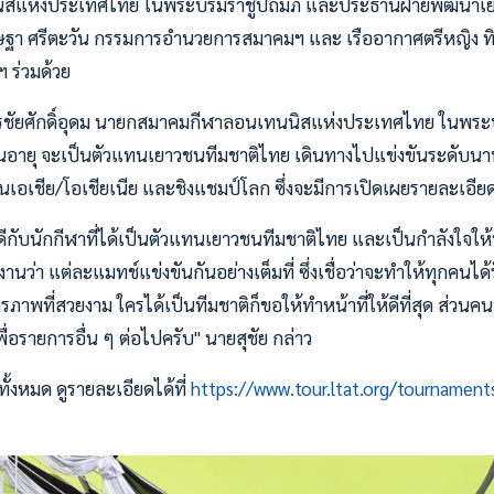
สแห่งประเทศไทย ในพระบรมราชูปถัมภ์ และประธานฝ่ายพัฒนาเ
ิษฐา ศรีตะวัน กรรมการอำนวยการสมาคมฯ และ เรืออากาศตรีหญิง ทิ
 ร่วมด้วย
ย พรชัยศักดิ์อุดม นายกสมาคมกีฬาลอนเทนนิสแห่งประเทศไทย ในพระบ
 รุ่นอายุ จะเป็นตัวแทนเยาวชนทีมชาติไทย เดินทางไปแข่งขันระดับนา
ซนเอเชีย/โอเชียเนีย และชิงแชมป์โลก ซึ่งจะมีการเปิดเผยรายละเอ
ับนักกีฬาที่ได้เป็นตัวแทนเยาวชนทีมชาติไทย และเป็นกำลังใจให้นั
านว่า แต่ละแมทช์แข่งขันกันอย่างเต็มที่ ซึ่งเชื่อว่าจะทำให้ทุกคนได
รภาพที่สวยงาม ใครได้เป็นทีมชาติก็ขอให้ทำหน้าที่ให้ดีที่สุด ส่วนคนที
พื่อรายการอื่น ๆ ต่อไปครับ" นายสุชัย กล่าว
ั้งหมด ดูรายละเอียดได้ที่
https://www.tour.ltat.org/tournament