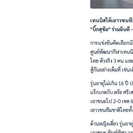
เทนนิสได้เยาวชนที
"บิ๊กสุชัย" ร่วมยินดี
การแข่งขันคัดเลือกนั
ศูนย์พัฒนากีฬาเทนนิส
ไทย ตัวจริง 3 คน และส
สู้กันอย่างเต็มที่ เช่น
รุ่นอายุไม่เกิน 16 
แร็กเกตกับ ตรัย ศรีเ
เอาชนะไป 2-0 เซต 6-
เยาวชนทีมชาติไทยทั้งค
ด้านหญิงเดี่ยว รุ่นอา
เอาชนะ พิมพ์พิศา วงษ