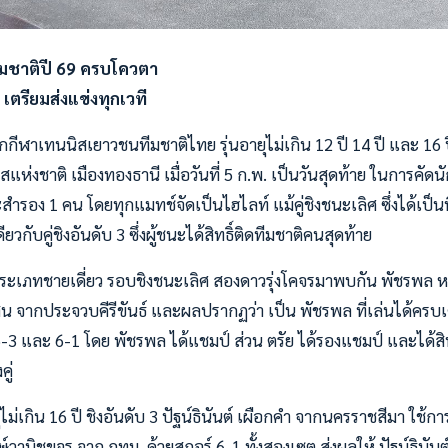
มชาติปี 69 ครบโควตา
 - เตรียมส่งแข่งทุกเวที
กกีฬาเทนนิสเยาวชนทีมชาติไทย รุ่นอายุไม่เกิน 12 ปี 14 ปี และ 16 ป
แห่งชาติ เมืองทองธานี เมื่อวันที่ 5 ก.พ. เป็นวันสุดท้าย ในการคัด
ำรอง 1 คน โดยทุกแมทช์จัดเป็นไฮไลท์ แม้คู่ชิงชนะเลิศ ซึ่งได้เป็นทีม
เดียวกับคู่ชิงอันดับ 3 ซึ่งผู้ชนะได้สิทธิ์ติดทีมชาติคนสุดท้าย
ปี ประเภทชายเดี่ยว รอบชิงชนะเลิศ สองดาวรุ่งโคจรมาพบกัน พัชรพล 
สน จากประจวบคีรีขันธ์ และผลปรากฏว่า เป็น พัชรพล ที่เล่นได้ครบเค
3 และ 6-1 โดย พัชรพล ได้แชมป์ ส่วน ตรัย ได้รองแชมป์ และได้สิท
ู่
ยุไม่เกิน 16 ปี ชิงอันดับ 3 ปัฐน์ธินันต์ เผือกคำ จากนครราชสีมา ใช้
์วานิชขจร จาก กทม. ด้วยสกอร์ 6-1 ทั้งสองเซต ส่งผลให้ ปัฐน์ธินันต์