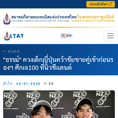
Skip to content
ระบบนักกีฬา
สมาคมกีฬาลอนเทนนิสแห่งประเทศไทย
ในพระบรมราชูปถัมภ์
THE LAWN TENNIS ASSOCIATION OF THAILAND
· UNDER HIS MAJESTY’S PATRONAGE
LTAT
EN
ข่าวสาร
"ธรรม์" ควงเด็กญี่ปุ่นคว้าชัยชายคู่เข้าก่อนร
องฯ ศึกเจ100 ที่นิวซีแลนด์
ทั่วไป · 26-01-2026
20