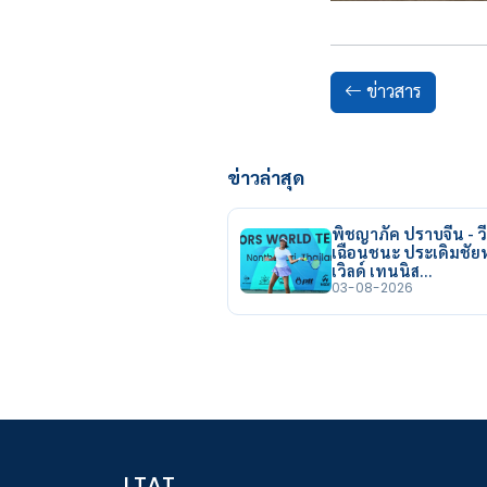
ข่าวสาร
ข่าวล่าสุด
พิชญาภัค ปราบจีน - วี
เฉือนชนะ ประเดิมชั
เวิลด์ เทนนิส…
03-08-2026
LTAT