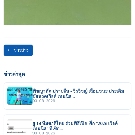
ข่าวสาร
ข่าวล่าสุด
พิชญาภัค ปราบจีน - วีรวิชญ์ เฉือนชนะ ประเดิม
ชัยหวดเวิลด์ เทนนิส…
03-08-2026
ยู 14 ทีมชาติไทย ร่วมพิธีเปิด ศึก "2026 เวิลด์
เทนนิส" ที่เช็ก…
03-08-2026