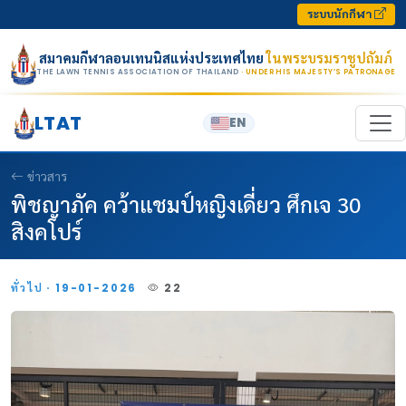
Skip to content
ระบบนักกีฬา
สมาคมกีฬาลอนเทนนิสแห่งประเทศไทย
ในพระบรมราชูปถัมภ์
THE LAWN TENNIS ASSOCIATION OF THAILAND
· UNDER HIS MAJESTY’S PATRONAGE
LTAT
EN
ข่าวสาร
พิชญาภัค คว้าแชมป์หญิงเดี่ยว ศึกเจ 30
สิงคโปร์
ทั่วไป · 19-01-2026
22