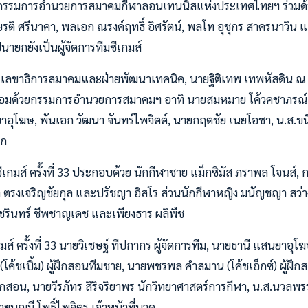
ณะกรรมการอำนวยการสมาคมกีฬาลอนเทนนิสแห่งประเทศไทยฯ ร่วมด้
รติ ศรีนาคา, พลเอก ณรงค์ฤทธิ์ อิศรัตน์, พลโท อุชุกร สาครนาวิน 
นายกยังเป็นผู้จัดการทีมซีเกมส์
เลขาธิการสมาคมและฝ่ายพัฒนาเทคนิค, นายฐิติเทพ เทพหัสดิน ณ อย
้อมด้วยกรรมการอำนวยการสมาคมฯ อาทิ นายสมหมาย โค้วคชาภรณ
าอุโฆษ, พันเอก วัฒนา จันทร์ไพจิตต์, นายกฤตชัย เนยโอชา, น.ส.ข
อก
เกมส์ ครั้งที่ 33 ประกอบด้วย นักกีฬาชาย แม็กซิมัส ภราพล โจนส์, กษ
า ตรงเจริญชัยกุล และปรัชญา อิสโร ส่วนนักกีฬาหญิง มนัญชญา สว่างเ
ชรินทร์ ชีพชาญเดช และเพียงธาร ผลิพืช
มส์ ครั้งที่ 33 นายวิเชษฐ์ ทีปกากร ผู้จัดการทีม, นายธานี แสนยาอุโฆษ 
 (โค้ชเบิ้ม) ผู้ฝึกสอนทีมชาย, นายพชรพล คำสมาน (โค้ชเอ็กซ์) ผู้ฝึ
ู้ฝึกสอน, นายวีรภัทร สิริจริยาพร นักวิทยาศาสตร์การกีฬา, น.ส.นวลพร
ุญมี โพธิ์ไพจิตร เจ้าหน้าที่นวด