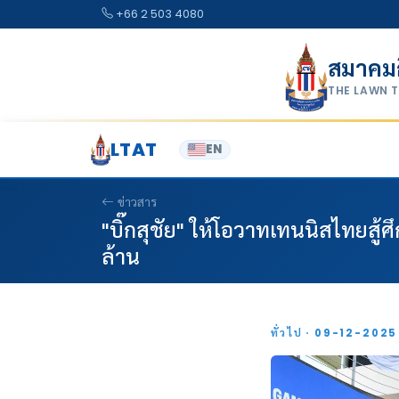
Skip to content
+66 2 503 4080
สมาคม
THE LAWN 
LTAT
EN
ข่าวสาร
"บิ๊กสุชัย" ให้โอวาทเทนนิสไทยสู้
ล้าน
ทั่วไป · 09-12-202