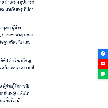
วย นำโดย 4 อุปนายก
และ นายวิเชษฐ์ ทีปกา
ุธยา ผู้ช่วย
์, นายคชาชาญ มงคล
นิษฐา ศรีตะวัน และ
ิดิศ สำเร็จ, ภวิชญ์
เก้ว, ลัลนา ธาราฤดี,
ผู้ช่วยผู้จัดการทีม,
กสอนทีมหญิง, พันโท
รณ จั่นทิม นัก