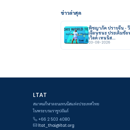
ข่าวล่าสุด
พิชญาภัค ปราบจีน - วี
เฉือนชนะ ประเดิมชั
เวิลด์ เทนนิส…
03-08-2026
LTAT
สมาคมกีฬาลอนเทนนิสแห่งประเทศไทย
ในพระบรมราชูปถัมภ์
+66 2 503 4080
ltat_thai@ltat.org