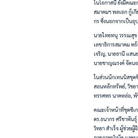
ในโอกาสนี้ ยังมีค
สมาคมฯ พลเอก กู้เกีย
กร ซึ่งนอกจากเป็นอุป
นายไทยทนุ วรรณสุข 
เลขาธิการสมาคม พร
เจริญ, นายธานี แสนย
นายชาญณรงค์ จัดน
ในส่วนนักเทนนิสชุดซี
สอนหลักทรัพย์, วิชย
ทรรศพร นาคหล่อ, พั
คณะเจ้าหน้าที่ชุดซีเก
ดร.ธนากร ศรีชาพันธุ์
วิทยา สำเร็จ ผู้ช่วยผ
กายภาพบำบัด และนายบ