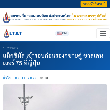
Skip to content
ระบบนักกีฬา
สมาคมกีฬาลอนเทนนิสแห่งประเทศไทย
ในพระบรมราชูปถัมภ์
THE LAWN TENNIS ASSOCIATION OF THAILAND
· UNDER HIS MAJESTY’S PATRONAGE
LTAT
EN
ข่าวสาร
แม็กซิมัส เข้ารอบก่อนรองฯชายคู่ ชาลเลน
เจอร์ 75 ที่ญี่ปุ่น
ทั่วไป · 09-11-2025
13