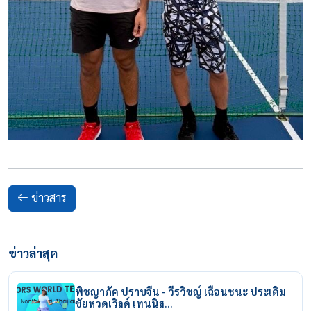
ข่าวสาร
ข่าวล่าสุด
พิชญาภัค ปราบจีน - วีรวิชญ์ เฉือนชนะ ประเดิม
ชัยหวดเวิลด์ เทนนิส…