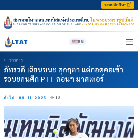
Skip to content
ระบบนักกีฬา
สมาคมกีฬาลอนเทนนิสแห่งประเทศไทย
ในพระบรมราชูปถัมภ์
THE LAWN TENNIS ASSOCIATION OF THAILAND
· UNDER HIS MAJESTY’S PATRONAGE
LTAT
EN
ข่าวสาร
ภัทรวดี เฉือนชนะ สุกฤตา แต่กอดคอเข้า
รอบ8คนศึก PTT ลอนฯ มาสเตอร์
ทั่วไป · 09-11-2025
12