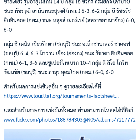
ชายเดี่ยว รุ่นอายุไม่เกิน 14 ปี กลุ่ม เอ ชวกร ภิรมย์กิจ (ลำปาง)
ชนะ พัชรวุฒิ อานันทนะสุวงศ์ (กทม.) 6-3, 6-2 กลุ่ม บี ธัชธวัช
ยิบอินซอย (กทม.) ชนะ หลุยส์ เมอร์เรย์ (สหราชอาณาจักร) 6-0,
6-0
กลุ่ม ซี เดนิส เขียวรักษา (ชลบุรี) ชนะ อเล็กซานเดอร์ ซาดอฟ
(ชลบุรี) 6-4, 6-3 โฮ วาน เยือง (ฮ่องกง) ชนะ ธัชธดา ยิบอินซอย
(กทม.) 6-1, 3-6 และซูเปอร์ไทเบรก 10-4 กลุ่ม ดี ลีโอ โกวิท
วัฒนชัย (ชลบุรี) ชนะ ภาสุร อุดมโชค (กทม.) 6-0, 6-0
สำหรับผลการแข่งขันคู่อื่น ๆ ดูรายละเอียดได้ที่
https://www.tour.ltat.org/tournaments-factsheet...
และสำหรับภาพการแข่งขันทั้งหมด ท่านสามารถโหลดได้ที่ลิงก์ :
www.flickr.com/photos/188784303@N05/albums/72177720