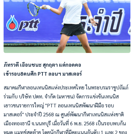
ภัทรวดี เฉือนชนะ สุกฤตา แต่กอดคอ
เข้ารอบ8คนศึก PTT ลอนฯ มาสเตอร์
สมาคมกีฬาลอนเทนนิสแห่งประเทศไทย ในพระบรมราชูปถัมภ์
ร่วมกับ บริษัท ปตท. จำกัด (มหาชน) จัดการแข่งขันเทนนิส
เยาวชนรายการใหญ่ "PTT ลอนเทนนิสพัฒนาฝีมือ รอบ
มาสเตอร์" ประจำปี 2568 ณ ศูนย์พัฒนากีฬาเทนนิสแห่งชาติ
เมืองทองธานี จ.นนทบุรี เมื่อวันที่ 6 พ.ย. 2568 เป็นรอบพบกัน
หมด แมทช์สุดท้าย โดยนักกีฬาที่มีคะแนนอันดับ 1 และ 2 ของ