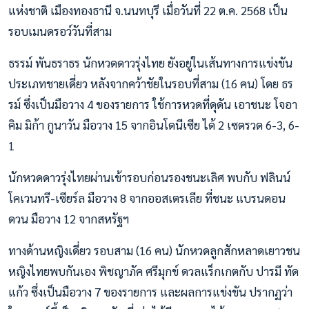
แห่งชาติ เมืองทองธานี จ.นนทบุรี เมื่อวันที่ 22 ต.ค. 2568 เป็น
รอบเมนดรอว์วันที่สาม
ธรรม์ พันธราธร นักหวดดาวรุ่งไทย ยังอยู่ในเส้นทางการแข่งขัน
ประเภทชายเดี่ยว หลังจากคว้าชัยในรอบที่สาม (16 คน) โดย ธร
รม์ ซึ่งเป็นมือวาง 4 ของรายการ ใช้การหวดที่ดุดัน เอาชนะ โจอา
คิม มิก้า กูนาวัน มือวาง 15 จากอินโดนีเซีย ได้ 2 เซตรวด 6-3, 6-
1
นักหวดดาวรุ่งไทยผ่านเข้ารอบก่อนรองชนะเลิศ พบกับ ฟลินน์
โคเวนทรี-เซียร์ล มือวาง 8 จากออสเตรเลีย ที่ชนะ แบรนดอน
ดวน มือวาง 12 จากสหรัฐฯ
ทางด้านหญิงเดี่ยว รอบสาม (16 คน) นักหวดลูกสักหลาดเยาวชน
หญิงไทยพบกันเอง พิชญาภัค ศรีมุกข์ ดวลแร็กเกตกับ ปารมี ทัด
แก้ว ซึ่งเป็นมือวาง 7 ของรายการ และผลการแข่งขัน ปรากฏว่า