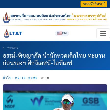
Skip to content
ระบบนักกีฬา
สมาคมกีฬาลอนเทนนิสแห่งประเทศไทย
ในพระบรมราชูปถัมภ์
THE LAWN TENNIS ASSOCIATION OF THAILAND
· UNDER HIS MAJESTY’S PATRONAGE
LTAT
EN
ข่าวสาร
ธรรม์-พิชญาภัค นำนักหวดเด็กไทย ทะยาน
ก่อนรองฯ ศึกจีเอสบี-ไอทีเอฟ
ทั่วไป · 22-10-2025
19