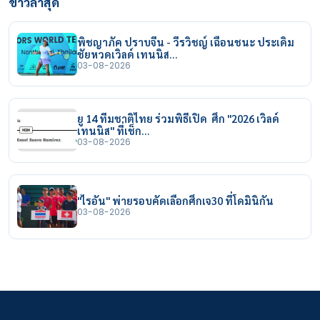
ข่าวล่าสุด
พิชญาภัค ปราบจีน - วีรวิชญ์ เฉือนชนะ ประเดิม
ชัยหวดเวิลด์ เทนนิส…
03-08-2026
ยู 14 ทีมชาติไทย ร่วมพิธีเปิด ศึก "2026 เวิลด์
เทนนิส" ที่เช็ก…
03-08-2026
"ไรอัน" พ่ายรอบคัดเลือกศึกเจ30 ที่โดมินิกัน
03-08-2026