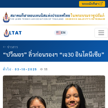
Skip to content
ระบบนักกีฬา
สมาคมกีฬาลอนเทนนิสแห่งประเทศไทย
ในพระบรมราชูปถัมภ์
THE LAWN TENNIS ASSOCIATION OF THAILAND
· UNDER HIS MAJESTY’S PATRONAGE
LTAT
EN
ข่าวสาร
“ปวีณอร” ลิ่วก่อนรองฯ “เจ30 อินโดนีเซีย”
ทั่วไป · 03-10-2025
11