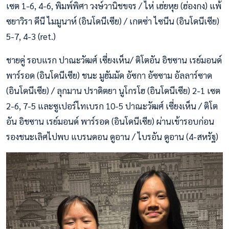
เซต 1-6, 4-6, พิมพ์พิศา วงษ์วานิชขจร / ไห่ เฮ่ยหุย (ฮ่องกง) แพ้
ซยาวิรา ดีนี ไมมูนาห์ (อินโดนีเซีย) / เกตซ่า ไซนีน (อินโดนีเซีย)
5-7, 4-3 (ret.)
ชายคู่ รอบแรก ปาณะวัฒศ์ เซี่ยงเห็น/ ติโตอัน อิชซาน เรย์มอนด์
พาร์รอด (อินโดนีเซีย) ชนะ มูฮัมมัด อัซกา อัซซาม อัลลาร์ซาด
(อินโดนีเซีย) / ลุกมาน ปราดิตยา นูโกรโฮ (อินโดนีเซีย) 2-1 เซต
2-6, 7-5 และซูเปอร์ไทเบรก 10-5 ปาณะวัฒศ์ เซี่ยงเห็น / ติโต
อัน อิชซาน เรย์มอนด์ พาร์รอด (อินโดนีเซีย) ผ่านเข้ารอบก่อน
รองชนะเลิศไปพบ แบรนดอน ดูอาน / ไบรอัน ดูอาน (4-สหรัฐ)