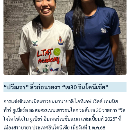
“ปวีณอร” ลิ่วก่อนรองฯ “เจ30 อินโดนีเซีย”
การแข่งขันเทนนิสเยาวชนนานาชาติ ไอทีเอฟ เวิลด์ เทนนิส
ทัวร์ จูเนียร์ส สะสมคะแนนเยาวชนโลก ระดับเจ 30 รายการ "วิด
โจโจ โซโจโน จูเนียร์ อินเตอร์เนชั่นแนล แชมเปี้ยนส์ 2025" ที่
เมืองสุราบายา ประเทศอินโดนีเซีย เมื่อวันที่ 1 ต.ค.68