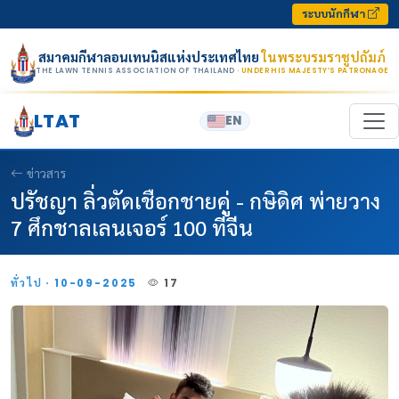
Skip to content
ระบบนักกีฬา
สมาคมกีฬาลอนเทนนิสแห่งประเทศไทย
ในพระบรมราชูปถัมภ์
THE LAWN TENNIS ASSOCIATION OF THAILAND
· UNDER HIS MAJESTY’S PATRONAGE
LTAT
EN
ข่าวสาร
ปรัชญา ลิ่วตัดเชือกชายคู่ - กษิดิศ พ่ายวาง
7 ศึกชาลเลนเจอร์ 100 ที่จีน
ทั่วไป · 10-09-2025
17