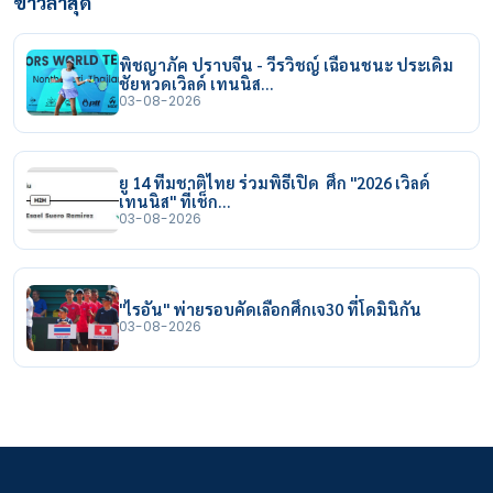
ข่าวล่าสุด
พิชญาภัค ปราบจีน - วีรวิชญ์ เฉือนชนะ ประเดิม
ชัยหวดเวิลด์ เทนนิส…
03-08-2026
ยู 14 ทีมชาติไทย ร่วมพิธีเปิด ศึก "2026 เวิลด์
เทนนิส" ที่เช็ก…
03-08-2026
"ไรอัน" พ่ายรอบคัดเลือกศึกเจ30 ที่โดมินิกัน
03-08-2026