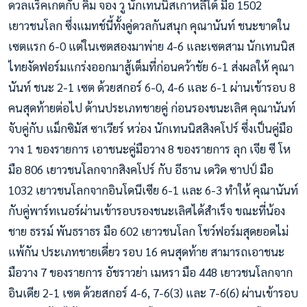
ดวลแร็คเกตกับ คิม จอง วู นักเทนนิสเกาหลีใต้ มือ 1502
เยาวชนโลก ซึ่งแมทช์นี้ทั้งคู่ดวลกันสนุก คุณานันท์ ชนะขาดใน
เซตแรก 6-0 แต่ในเซตสองมาพ่าย 4-6 และเซตสาม นักเทนนิส
ไทยงัดฟอร์มแกร่งออกมาสู้เต็มที่ก่อนคว้าชัย 6-1 ส่งผลให้ คุณา
นันท์ ชนะ 2-1 เซต ด้วยสกอร์ 6-0, 4-6 และ 6-1 ผ่านเข้ารอบ 8
คนสุดท้ายต่อไป ด้านประเภทชายคู่ ก่อนรองชนะเลิศ คุณานันท์
จับคู่กับ แม็กซิมัส ซาเวียร์ หว่อง นักเทนนิสสิงคโปร์ ซึ่งเป็นคู่มือ
วาง 1 ของรายการ เอาชนะคู่มือวาง 8 ของรายการ ลุก เจีย ซี โห
มือ 806 เยาวชนโลกจากสิงคโปร์ กับ อีธาน เดวิด ซาปป์ มือ
1032 เยาวชนโลกจากอินโดนีเซีย 6-1 และ 6-3 ทำให้ คุณานันท์
กับคู่พาร์ทเนอร์ผ่านเข้ารอบรองชนะเลิศได้สำเร็จ ขณะที่น้อง
ชาย ธรรม์ พันธราธร มือ 602 เยาวชนโลก โชว์ฟอร์มสุดยอดไม่
แพ้กัน ประเภทชายเดี่ยว รอบ 16 คนสุดท้าย สามารถเอาชนะ
มือวาง 7 ของรายการ อัชราวย่า เมหรา มือ 448 เยาวชนโลกจาก
อินเดีย 2-1 เซต ด้วยสกอร์ 4-6, 7-6(3) และ 7-6(6) ผ่านเข้ารอบ