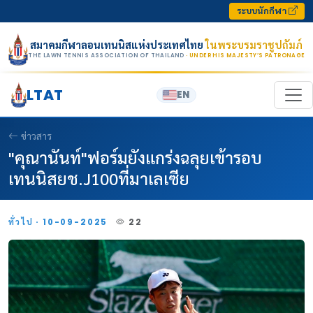
Skip to content
ระบบนักกีฬา
สมาคมกีฬาลอนเทนนิสแห่งประเทศไทย
ในพระบรมราชูปถัมภ์
THE LAWN TENNIS ASSOCIATION OF THAILAND
· UNDER HIS MAJESTY’S PATRONAGE
LTAT
EN
ข่าวสาร
"คุณานันท์"ฟอร์มยังแกร่งฉลุยเข้ารอบ
เทนนิสยช.J100ที่มาเลเซีย
ทั่วไป · 10-09-2025
22