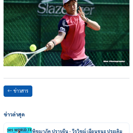
ข่าวสาร
ข่าวล่าสุด
พิชญาภัค ปราบจีน - วีรวิชญ์ เฉือนชนะ ประเดิม