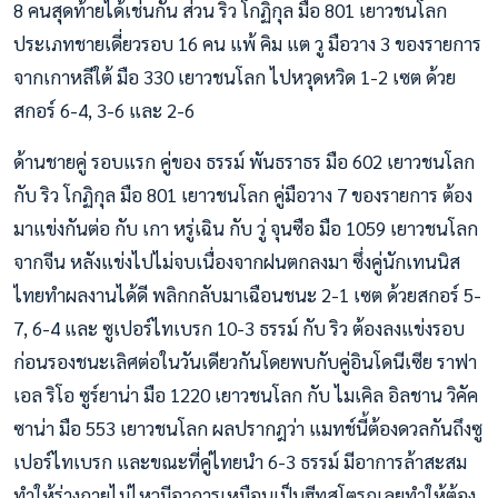
8 คนสุดท้ายได้เช่นกัน ส่วน ริว โกฏิกุล มือ 801 เยาวชนโลก
ประเภทชายเดี่ยวรอบ 16 คน แพ้ คิม แต วู มือวาง 3 ของรายการ
จากเกาหลีใต้ มือ 330 เยาวชนโลก ไปหวุดหวิด 1-2 เซต ด้วย
สกอร์ 6-4, 3-6 และ 2-6
ด้านชายคู่ รอบแรก คู่ของ ธรรม์ พันธราธร มือ 602 เยาวชนโลก
กับ ริว โกฏิกุล มือ 801 เยาวชนโลก คู่มือวาง 7 ของรายการ ต้อง
มาแข่งกันต่อ กับ เกา หรู่เฉิน กับ วู่ จุนซือ มือ 1059 เยาวชนโลก
จากจีน หลังแข่งไปไม่จบเนื่องจากฝนตกลงมา ซึ่งคู่นักเทนนิส
ไทยทำผลงานได้ดี พลิกกลับมาเฉือนชนะ 2-1 เซต ด้วยสกอร์ 5-
7, 6-4 และ ซูเปอร์ไทเบรก 10-3 ธรรม์ กับ ริว ต้องลงแข่งรอบ
ก่อนรองชนะเลิศต่อในวันเดียวกันโดยพบกับคู่อินโดนีเซีย ราฟา
เอล ริโอ ซูร์ยาน่า มือ 1220 เยาวชนโลก กับ ไมเคิล อิลชาน วิคัค
ซาน่า มือ 553 เยาวชนโลก ผลปรากฎว่า แมทช์นี้ต้องดวลกันถึงซู
เปอร์ไทเบรก และขณะที่คู่ไทยนำ 6-3 ธรรม์ มีอาการล้าสะสม
ทำให้ร่างกายไม่ไหวมีอาการเหมือนเป็นฮีทสโตรกเลยทำให้ต้อง