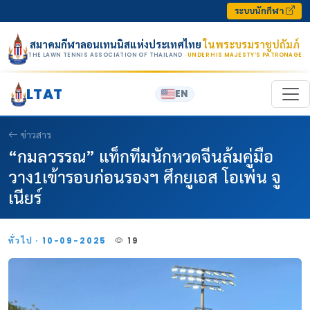
Skip to content
ระบบนักกีฬา
สมาคมกีฬาลอนเทนนิสแห่งประเทศไทย
ในพระบรมราชูปถัมภ์
THE LAWN TENNIS ASSOCIATION OF THAILAND
· UNDER HIS MAJESTY’S PATRONAGE
LTAT
EN
ข่าวสาร
“กมลวรรณ” แท็กทีมนักหวดจีนล้มคู่มือ
วาง1เข้ารอบก่อนรองฯ ศึกยูเอส โอเพ่น จู
เนียร์
ทั่วไป · 10-09-2025
19