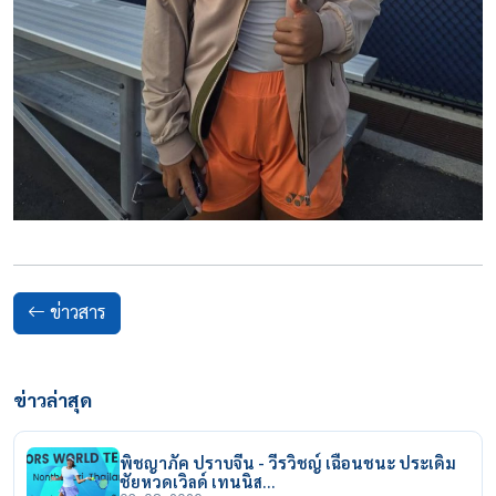
ข่าวสาร
ข่าวล่าสุด
พิชญาภัค ปราบจีน - วีรวิชญ์ เฉือนชนะ ประเดิม
ชัยหวดเวิลด์ เทนนิส…