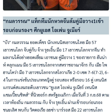
“กมลวรรณ” แท็กทีมนักหวดจีนล้มคู่มือวาง1เข้า
รอบก่อนรองฯ ศึกยูเอส โอเพ่น จูเนียร์
"บัว" กมลวรรณ ยอดเพ็ชร นักเทนนิสเยาวชนไทย มือ 57
เยาวชนโลก จับคู่กับ จ้าง รุยเอิ้น มือ 17 เยาวชนโลกจากจีน ทำ
ผลงานได้อย่างยอดเยี่ยม เอาชนะ คู่มือวาง 1 ของรายการ ฮันน่า
ห์ คลุกแมน มือ 5 เยาวชนโลกจากสหราชอาณาจักร กับ เมีย โพ
ฮานโคว่า มือ 7 เยาวชนโลกจากสโลวาเกีย 2-0 เซต 7-6(7-2), 6-
4 ในการแข่งขันประเภทหญิงคู่ รอบสอง หรือรอบ 16 คู่ เทนนิส
แกรนด์สแลมระดับเยาวชน "ยูเอส โอเพ่น จูเนียร์ เทนนิส
แชมเปี้ยนชิพส์" ที่นิวยอร์ก สหรัฐอเมริกา เมื่อวันที่ 3 ก.ย.68 ตาม
เวลาท้องถิ่น กมลวรรณ กับ จ้าง รุยเอิ้น ผ่านเข้ารอบก่อนรอง
ชนะเลิศ พบกับ วิคตอเรีย ลุยซ่า บาร์รอส มือ 22 เยาวชนโลก