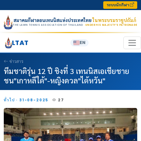
Skip to content
ระบบนักกีฬา
สมาคมกีฬาลอนเทนนิสแห่งประเทศไทย
ในพระบรมราชูปถัมภ์
THE LAWN TENNIS ASSOCIATION OF THAILAND
· UNDER HIS MAJESTY’S PATRONAGE
LTAT
EN
ข่าวสาร
ทีมชาติรุ่น 12 ปี ชิงที่ 3 เทนนิสเอเชียชาย
ชน"เกาหลีใต้"-หญิงดวล"ไต้หวัน"
ทั่วไป · 31-08-2025
27