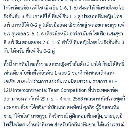
โกวิทวัฒนชัย แพ้ ไซ เฉิงเอิน 1-6, 1-6) ส่งผลให้ ทีมชายไทย ไป
ชิงอันดับ 3 กับ เกาหลีใต้ ที่แพ้ จีน 1-2 คู่ ประเภททีมหญิง ไทย
แพ้ เกาหลีใต้ 0-2 คู่ (เดี่ยวมือสอง ณิชวรัชญ์ พลอยเกษมสุข แพ้
ชเว ยุนซอล 2-6, 1-6 เดี่ยวมือหนึ่ง อาร์ภรนันท์ โซเฟีย แสงสุชา
ติ แพ้ ลิม ยอนคยอง 2-6, 1-6) ทำให้ ทีมหญิงไทย ไปชิงอันดับ 3
กับ ไต้หวัน ที่แพ้ จีน 0-2 คู่
ทั้งนี้ หากทีมไทยทั้งชายและหญิงคว้าอันดับ 3 มาได้ ก็จะได้สิทธิ์
เช่นเดียวกับทีมที่ได้อันดับ 1 และ 2 ของศึกชิงชนะเลิศแห่ง
เอเชีย 2025 ไปร่วมการแข่งขันเทนนิสเยาวชน รายการ ATF
12U Intercontinental Team Competition ที่ประเทศคาซัค
สถาน ระหว่างวันที่ 29 ก.ย. – 4 ต.ค. 2568 คณะเทนนิสไทยชุดนี้
ประกอบด้วย "โค้ชจิม" จ่าสิบเอก สหทัศน์ ศุภกิจ ผู้ฝึกสอนทีม
ชาย, "โค้ชโอ" นายสุขุม กิจวิจารณ์ ผู้ฝึกสอนทีมหญิง, นายบุญมี
โพธิ์ไพจิตร เจ้าหน้าที่นวด สำหรับนักกีฬาทีมชาย ได้แก่ นวธรณ์