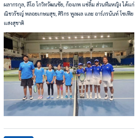
ผลากรกุล, ลีโอ โกวิทวัฒนชัย, ก้องภพ แซ่ลิ้ม ส่วนทีมหญิง ได้แก่
ณิชวรัชญ์ พลอยเกษมสุข, ศิริกร พูลผล และ อาร์ภรนันท์ โซเฟีย
แสงสุชาติ