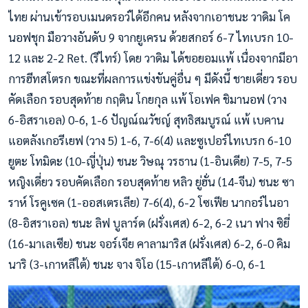
ไทย ผ่านเข้ารอบเมนดรอว์ได้อีกคน หลังจากเอาชนะ วาดิม โค
นอฟชุก มือวางอันดับ 9 จากยูเครน ด้วยสกอร์ 6-7 ไทเบรก 10-
12 และ 2-2 Ret. (รีไทร์) โดย วาดิม ได้ขอยอมแพ้ เนื่องจากมีอา
การฮีทสโตรก ขณะที่ผลการแข่งขันคู่อื่น ๆ มีดังนี้ ชายเดี่ยว รอบ
คัดเลือก รอบสุดท้าย กฤติน โกยกุล แพ้ โอเฟค ชิมานอฟ (วาง
6-อิสราเอล) 0-6, 1-6 ปัญณ์ณวัชญ์ สุทธิสมบูรณ์ แพ้ เบคาน
แอตลังเกอรีเยฟ (วาง 5) 1-6, 7-6(4) และซูเปอร์ไทเบรก 6-10
ยูตะ โทมิดะ (10-ญี่ปุ่น) ชนะ วิษณุ วรธาน (1-อินเดีย) 7-5, 7-5
หญิงเดี่ยว รอบคัดเลือก รอบสุดท้าย หลิว ยู่ฮั่น (14-จีน) ชนะ ซา
ราห์ โรคูเซค (1-ออสเตรเลีย) 7-6(4), 6-2 โซเฟีย นากอร์ไนอา
(8-อิสราเอล) ชนะ ลิฟ บูลาร์ด (ฝรั่งเศส) 6-2, 6-2 เนา ฟาง ซิยี่
(16-มาเลเซีย) ชนะ จอร์เจีย คาลามาริส (ฝรั่งเศส) 6-2, 6-0 คิม
นาริ (3-เกาหลีใต้) ชนะ จาง จิโอ (15-เกาหลีใต้) 6-0, 6-1