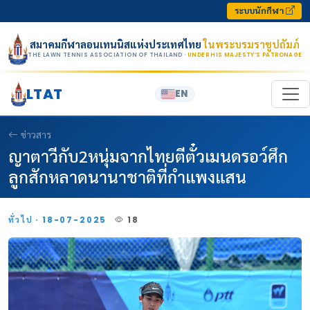
Skip to content
ระบบนักกีฬา
สมาคมกีฬาลอนเทนนิสแห่งประเทศไทย
ในพระบรมราชูปถัมภ์
THE LAWN TENNIS ASSOCIATION OF THAILAND
· UNDER HIS MAJESTY’S PATRONAGE
LTAT
EN
ข่าวสาร
ญาตาวีกับ2หนุ่มจากไทยตีตั๋วเมนดรอว์ศึก
ลูกสักหลาดนานาชาติที่กำแพงแสน
ทั่วไป · 18-07-2025
18