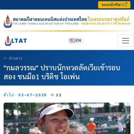
Skip to content
ระบบนักกีฬา
สมาคมกีฬาลอนเทนนิสแห่งประเทศไทย
ในพระบรมราชูปถัมภ์
THE LAWN TENNIS ASSOCIATION OF THAILAND
· UNDER HIS MAJESTY’S PATRONAGE
LTAT
EN
ข่าวสาร
"กมลวรรณ" ปราบนักหวดลัตเวียเข้ารอบ
สอง ชนมือ1 บริติช โอเพ่น
ทั่วไป · 03-07-2025
22