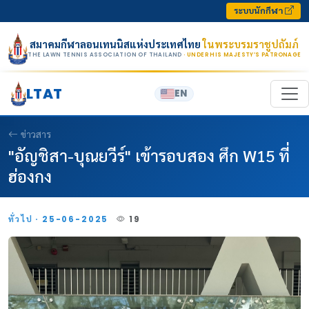
Skip to content
ระบบนักกีฬา
สมาคมกีฬาลอนเทนนิสแห่งประเทศไทย
ในพระบรมราชูปถัมภ์
THE LAWN TENNIS ASSOCIATION OF THAILAND
· UNDER HIS MAJESTY’S PATRONAGE
LTAT
EN
ข่าวสาร
"อัญชิสา-บุณยวีร์" เข้ารอบสอง ศึก W15 ที่
ฮ่องกง
ทั่วไป · 25-06-2025
19