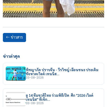
ข่าวสาร
ข่าวล่าสุด
พิชญาภัค ปราบจีน - วีรวิชญ์ เฉือนชนะ ประเดิม
ชัยหวดเวิลด์ เทนนิส…
03-08-2026
ยู 14 ทีมชาติไทย ร่วมพิธีเปิด ศึก "2026 เวิลด์
เทนนิส" ที่เช็ก…
03-08-2026