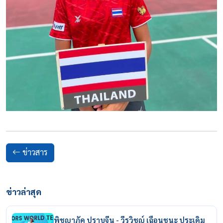
ข่าวสาร
ข่าวล่าสุด
พิชญาภัค ปราบจีน - วีรวิชญ์ เฉือนชนะ ประเดิม