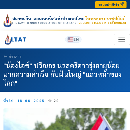
Skip to content
ระบบนักกีฬา
สมาคมกีฬาลอนเทนนิสแห่งประเทศไทย
ในพระบรมราชูปถัมภ์
THE LAWN TENNIS ASSOCIATION OF THAILAND
· UNDER HIS MAJESTY’S PATRONAGE
LTAT
EN
ข่าวสาร
"น้องไอซ์" ปวีณอร นวลศรีดาวรุ่งอายุน้อย
มากความสำเร็จ กับฝันใหญ่ "แถวหน้าของ
โลก"
ทั่วไป · 18-06-2025
29