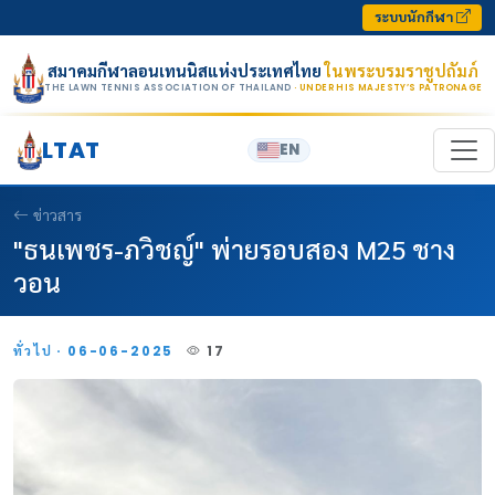
Skip to content
ระบบนักกีฬา
สมาคมกีฬาลอนเทนนิสแห่งประเทศไทย
ในพระบรมราชูปถัมภ์
THE LAWN TENNIS ASSOCIATION OF THAILAND
· UNDER HIS MAJESTY’S PATRONAGE
LTAT
EN
ข่าวสาร
"ธนเพชร-ภวิชญ์" พ่ายรอบสอง M25 ชาง
วอน
ทั่วไป · 06-06-2025
17