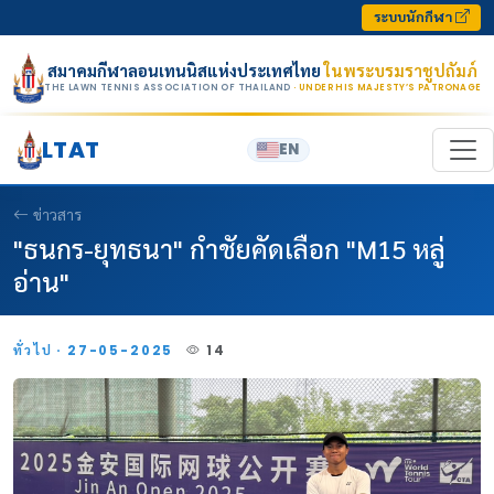
Skip to content
ระบบนักกีฬา
สมาคมกีฬาลอนเทนนิสแห่งประเทศไทย
ในพระบรมราชูปถัมภ์
THE LAWN TENNIS ASSOCIATION OF THAILAND
· UNDER HIS MAJESTY’S PATRONAGE
LTAT
EN
ข่าวสาร
"ธนกร-ยุทธนา" กำชัยคัดเลือก "M15 หลู่
อ่าน"
ทั่วไป · 27-05-2025
14