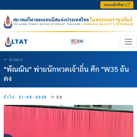
Skip to content
ระบบนักกีฬา
สมาคมกีฬาลอนเทนนิสแห่งประเทศไทย
ในพระบรมราชูปถัมภ์
THE LAWN TENNIS ASSOCIATION OF THAILAND
· UNDER HIS MAJESTY’S PATRONAGE
LTAT
EN
ข่าวสาร
"พัณณิน" พ่ายนักหวดเจ้าถิ่น ศึก "W35 อัน
ดง
ทั่วไป · 21-05-2025
22