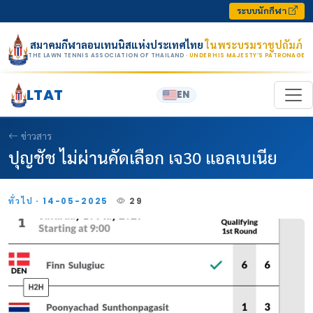
Skip to content
ระบบนักกีฬา
สมาคมกีฬาลอนเทนนิสแห่งประเทศไทย
ในพระบรมราชูปถัมภ์
THE LAWN TENNIS ASSOCIATION OF THAILAND
· UNDER HIS MAJESTY’S PATRONAGE
LTAT
EN
ข่าวสาร
ปุญชัช ไม่ผ่านคัดเลือก เจ30 แอลเบเนีย
ทั่วไป · 14-05-2025
29