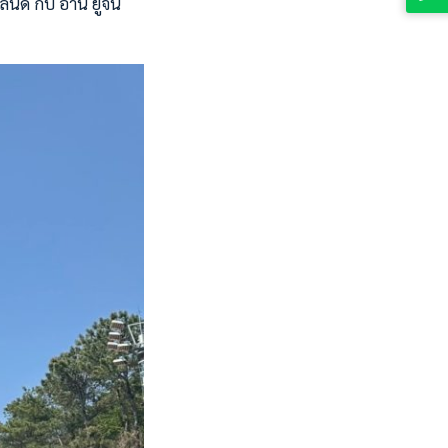
นด์ กับ อาน ยูจิน