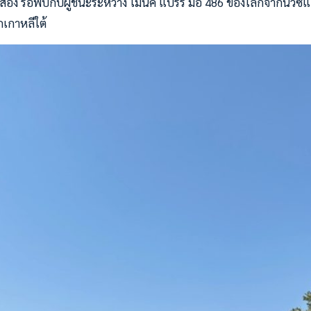
อง รอพบกับผู้ชนะระหว่าง โมนิค แบร์รี่ มือ 486 ของโลกจากนิวซีแล
เกาหลีใต้