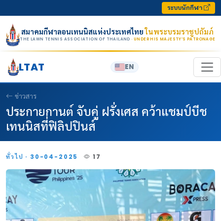
Skip to content
ระบบนักกีฬา
สมาคมกีฬาลอนเทนนิสแห่งประเทศไทย
ในพระบรมราชูปถัมภ์
THE LAWN TENNIS ASSOCIATION OF THAILAND
· UNDER HIS MAJESTY’S PATRONAGE
LTAT
EN
ข่าวสาร
ประกายกานต์ จับคู่ ฝรั่งเศส คว้าแชมป์บีช
เทนนิสที่ฟิลิปปินส์
ทั่วไป · 30-04-2025
17