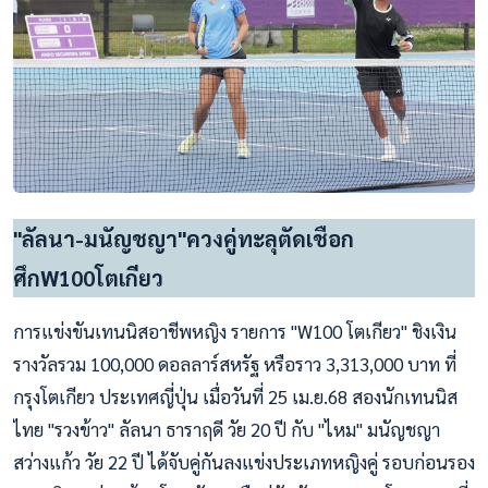
"ลัลนา-มนัญชญา"ควงคู่ทะลุตัดเชือก
ศึกW100โตเกียว
การแข่งขันเทนนิสอาชีพหญิง รายการ "W100 โตเกียว" ชิงเงิน
รางวัลรวม 100,000 ดอลลาร์สหรัฐ หรือราว 3,313,000 บาท ที่
กรุงโตเกียว ประเทศญี่ปุ่น เมื่อวันที่ 25 เม.ย.68 สองนักเทนนิส
ไทย "รวงข้าว" ลัลนา ธาราฤดี วัย 20 ปี กับ "ไหม" มนัญชญา
สว่างแก้ว วัย 22 ปี ได้จับคู่กันลงแข่งประเภทหญิงคู่ รอบก่อนรอง