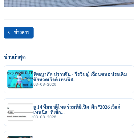
ข่าวสาร
ข่าวล่าสุด
พิชญาภัค ปราบจีน - วีรวิชญ์ เฉือนชนะ ประเดิม
ชัยหวดเวิลด์ เทนนิส…
03-08-2026
ยู 14 ทีมชาติไทย ร่วมพิธีเปิด ศึก "2026 เวิลด์
เทนนิส" ที่เช็ก…
03-08-2026