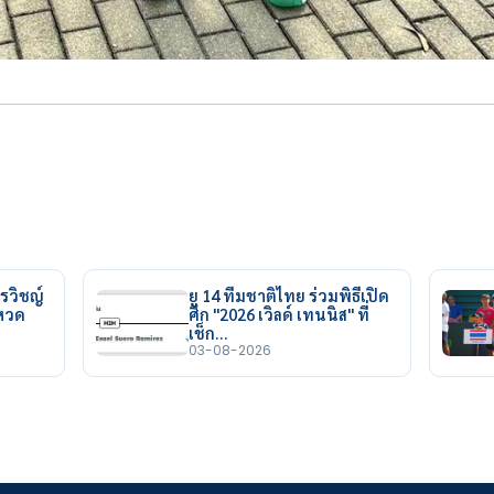
รวิชญ์
ยู 14 ทีมชาติไทย ร่วมพิธีเปิด
ยหวด
ศึก "2026 เวิลด์ เทนนิส" ที่
เช็ก…
03-08-2026