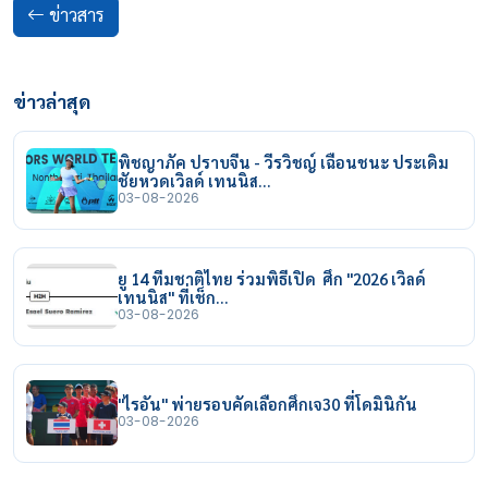
ข่าวสาร
ข่าวล่าสุด
พิชญาภัค ปราบจีน - วีรวิชญ์ เฉือนชนะ ประเดิม
ชัยหวดเวิลด์ เทนนิส…
03-08-2026
ยู 14 ทีมชาติไทย ร่วมพิธีเปิด ศึก "2026 เวิลด์
เทนนิส" ที่เช็ก…
03-08-2026
"ไรอัน" พ่ายรอบคัดเลือกศึกเจ30 ที่โดมินิกัน
03-08-2026