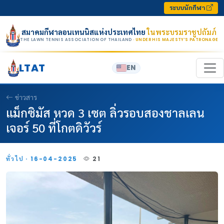
Skip to content
ระบบนักกีฬา
สมาคมกีฬาลอนเทนนิสแห่งประเทศไทย
ในพระบรมราชูปถัมภ์
THE LAWN TENNIS ASSOCIATION OF THAILAND
· UNDER HIS MAJESTY’S PATRONAGE
LTAT
EN
ข่าวสาร
แม็กซิมัส หวด 3 เซต ลิ่วรอบสองชาลเลน
เจอร์ 50 ที่โกตดิวัวร์
ทั่วไป · 16-04-2025
21