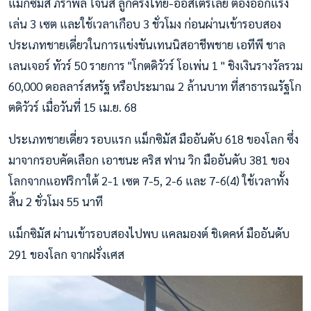
แม็กซิมัส ภราพล โจนส์ ลูกครึ่งไทย-ออสเตรเลีย ต้องออกแรง
เล่น 3 เซต และใช้เวลาเกือบ 3 ชั่วโมง ก่อนผ่านเข้ารอบสอง
ประเภทชายเดี่ยวในการแข่งขันเทนนิสอาชีพชาย เอทีพี ชาล
เลนเจอร์ ทัวร์ 50 รายการ "โกตดิวัวร์ โอเพ่น 1 " ชิงเงินรางวัลรวม
60,000 ดอลลาร์สหรัฐ หรือประมาณ 2 ล้านบาท ที่สาธารณรัฐโก
ตดิวัวร์ เมื่อวันที่ 15 เม.ย. 68
ประเภทชายเดี่ยว รอบแรก แม็กซิมัส มืออันดับ 618 ของโลก ซึ่ง
มาจากรอบคัดเลือก เอาชนะ คริส ฟาน วิก มืออันดับ 381 ของ
โลกจากแอฟริกาใต้ 2-1 เซต 7-5, 2-6 และ 7-6(4) ใช้เวลาทั้ง
สิ้น 2 ชั่วโมง 55 นาที
แม็กซิมัส ผ่านเข้ารอบสองไปพบ แคลมองต์ ชิเดคห์ มืออันดับ
291 ของโลก จากฝรั่งเศส