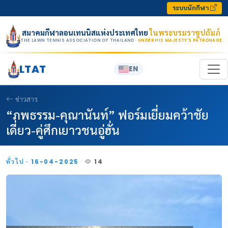
Skip to content
ระบบนักกีฬา
สมาคมกีฬาลอนเทนนิสแห่งประเทศไทย
ในพระบรมราชูปถัมภ์
THE LAWN TENNIS ASSOCIATION OF THAILAND
· UNDER HIS MAJESTY’S PATRONAGE
LTAT
EN
ข่าวสาร
“ภพธรรม-คุณานันท์” ฟอร์มเยี่ยมคว้าชัย
เดี่ยว-คู่ศึกเยาวชนอู่ฮั่น
ทั่วไป · 16-04-2025
14