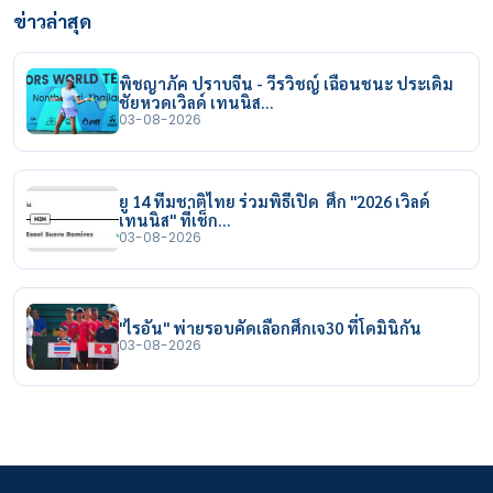
ข่าวล่าสุด
พิชญาภัค ปราบจีน - วีรวิชญ์ เฉือนชนะ ประเดิม
ชัยหวดเวิลด์ เทนนิส…
03-08-2026
ยู 14 ทีมชาติไทย ร่วมพิธีเปิด ศึก "2026 เวิลด์
เทนนิส" ที่เช็ก…
03-08-2026
"ไรอัน" พ่ายรอบคัดเลือกศึกเจ30 ที่โดมินิกัน
03-08-2026