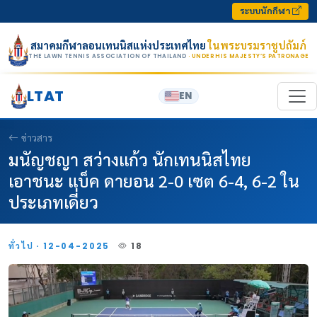
Skip to content
ระบบนักกีฬา
สมาคมกีฬาลอนเทนนิสแห่งประเทศไทย
ในพระบรมราชูปถัมภ์
THE LAWN TENNIS ASSOCIATION OF THAILAND
· UNDER HIS MAJESTY’S PATRONAGE
LTAT
EN
ข่าวสาร
มนัญชญา สว่างเเก้ว นักเทนนิสไทย
เอาชนะ แบ็ค ดายอน 2-0 เซต 6-4, 6-2 ใน
ประเภทเดี่ยว
ทั่วไป · 12-04-2025
18