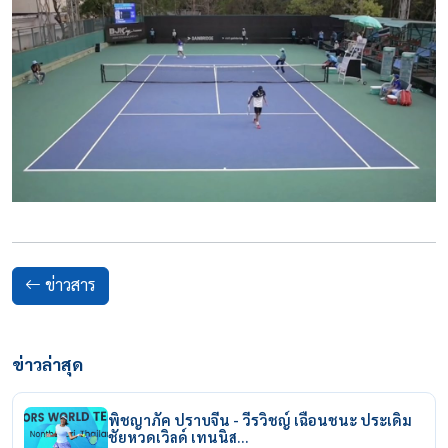
ข่าวสาร
ข่าวล่าสุด
พิชญาภัค ปราบจีน - วีรวิชญ์ เฉือนชนะ ประเดิม
ชัยหวดเวิลด์ เทนนิส…