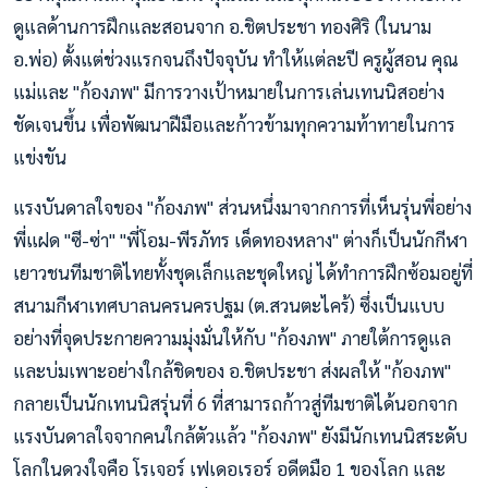
ดูแลด้านการฝึกและสอนจาก อ.ชิตประชา ทองศิริ (ในนาม
อ.พ่อ) ตั้งแต่ช่วงแรกจนถึงปัจจุบัน ทำให้แต่ละปี ครูผู้สอน คุณ
แม่และ "ก้องภพ" มีการวางเป้าหมายในการเล่นเทนนิสอย่าง
ชัดเจนขึ้น เพื่อพัฒนาฝีมือและก้าวข้ามทุกความท้าทายในการ
แข่งขัน
แรงบันดาลใจของ "ก้องภพ" ส่วนหนึ่งมาจากการที่เห็นรุ่นพี่อย่าง
พี่แฝด "ซี-ซ่า" "พี่โอม-พีรภัทร เด็ดทองหลาง" ต่างก็เป็นนักกีฬา
เยาวชนทีมชาติไทยทั้งชุดเล็กและชุดใหญ่ ได้ทำการฝึกซ้อมอยู่ที่
สนามกีฬาเทศบาลนครนครปฐม (ต.สวนตะไคร้) ซึ่งเป็นแบบ
อย่างที่จุดประกายความมุ่งมั่นให้กับ "ก้องภพ" ภายใต้การดูแล
และบ่มเพาะอย่างใกล้ชิดของ อ.ชิตประชา ส่งผลให้ "ก้องภพ"
กลายเป็นนักเทนนิสรุ่นที่ 6 ที่สามารถก้าวสู่ทีมชาติได้นอกจาก
แรงบันดาลใจจากคนใกล้ตัวแล้ว "ก้องภพ" ยังมีนักเทนนิสระดับ
โลกในดวงใจคือ โรเจอร์ เฟเดอเรอร์ อดีตมือ 1 ของโลก และ