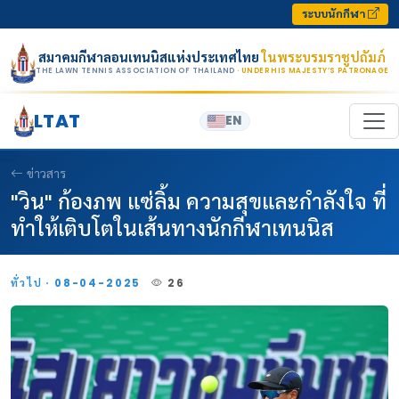
Skip to content
ระบบนักกีฬา
สมาคมกีฬาลอนเทนนิสแห่งประเทศไทย
ในพระบรมราชูปถัมภ์
THE LAWN TENNIS ASSOCIATION OF THAILAND
· UNDER HIS MAJESTY’S PATRONAGE
LTAT
EN
ข่าวสาร
"วิน" ก้องภพ แซ่ลิ้ม ความสุขและกำลังใจ ที่
ทำให้เติบโตในเส้นทางนักกีฬาเทนนิส
ทั่วไป · 08-04-2025
26