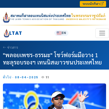
Skip to content
ระบบนักกีฬา
สมาคมกีฬาลอนเทนนิสแห่งประเทศไทย
ในพระบรมราชูปถัมภ์
THE LAWN TENNIS ASSOCIATION OF THAILAND
· UNDER HIS MAJESTY’S PATRONAGE
LTAT
EN
ข่าวสาร
"พลอยเพชร-ธรรมะ" โชว์ฟอร์มมือวาง 1
ทะลุรอบรองฯ เทนนิสเยาวชนประเทศไทย
ทั่วไป · 08-04-2025
11