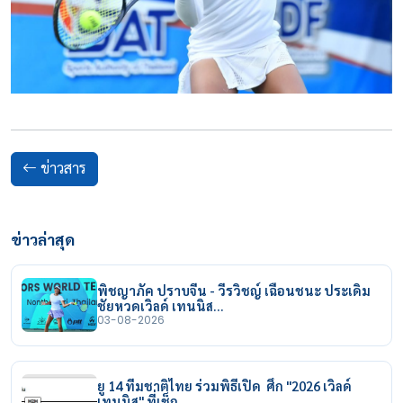
ข่าวสาร
ข่าวล่าสุด
พิชญาภัค ปราบจีน - วีรวิชญ์ เฉือนชนะ ประเดิม
ชัยหวดเวิลด์ เทนนิส…
03-08-2026
ยู 14 ทีมชาติไทย ร่วมพิธีเปิด ศึก "2026 เวิลด์
เทนนิส" ที่เช็ก…