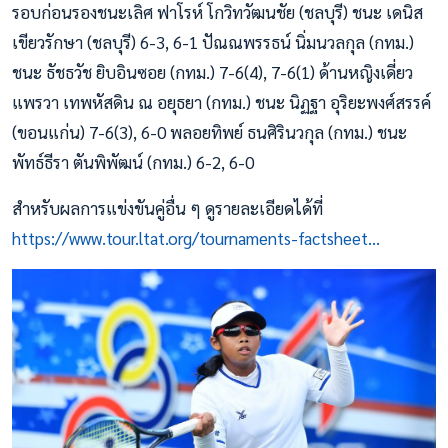
รอบก่อนรองชนะเลิศ ฟาโรห์ โกวิทวัฒนชัย (ชลบุรี) ชนะ เดนิส
เขียวรักษา (ชลบุรี) 6-3, 6-1 ปัณณพรรธน์ นิ่มนวลกุล (กทม.)
ชนะ ธัชธวัช ยิบอินซอย (กทม.) 7-6(4), 7-6(1) ด้านหญิงเดี่ยว
แพรวา เทพหัสดิน ณ อยุธยา (กทม.) ชนะ นิฏฐา อุริยะพงศ์สรรค์
(ขอนแก่น) 7-6(3), 6-0 พลอยทิพย์ ธนศิรินวกุล (กทม.) ชนะ
พัทธ์ธีรา ตันพิพัฒน์ (กทม.) 6-2, 6-0
สำหรับผลการแข่งขันคู่อื่น ๆ ดูรายละเอียดได้ที่
https://www.tour.ltat.org/tournaments-factsheet...