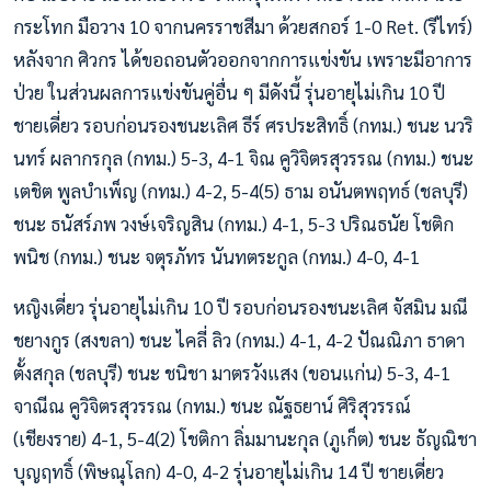
กระโทก มือวาง 10 จากนครราชสีมา ด้วยสกอร์ 1-0 Ret. (รีไทร์)
หลังจาก ศิวกร ได้ขอถอนตัวออกจากการแข่งขัน เพราะมีอาการ
ป่วย ในส่วนผลการแข่งขันคู่อื่น ๆ มีดังนี้ รุ่นอายุไม่เกิน 10 ปี
ชายเดี่ยว รอบก่อนรองชนะเลิศ ธีร์ ศรประสิทธิ์ (กทม.) ชนะ นวริ
นทร์ ผลากรกุล (กทม.) 5-3, 4-1 จิณ คูวิจิตรสุวรรณ (กทม.) ชนะ
เตชิต พูลบำเพ็ญ (กทม.) 4-2, 5-4(5) ธาม อนันตพฤทธ์ (ชลบุรี)
ชนะ ธนัสร์ภพ วงษ์เจริญสิน (กทม.) 4-1, 5-3 ปริณธนัย โชติก
พนิช (กทม.) ชนะ จตุรภัทร นันทตระกูล (กทม.) 4-0, 4-1
หญิงเดี่ยว รุ่นอายุไม่เกิน 10 ปี รอบก่อนรองชนะเลิศ จัสมิน มณี
ชยางกูร (สงขลา) ชนะ ไคลี่ ลิว (กทม.) 4-1, 4-2 ปัณณิภา ธาดา
ตั้งสกุล (ชลบุรี) ชนะ ชนิชา มาตรวังแสง (ขอนแก่น) 5-3, 4-1
จาณีณ คูวิจิตรสุวรรณ (กทม.) ชนะ ณัฐธยาน์ ศิริสุวรรณ์
(เชียงราย) 4-1, 5-4(2) โชติกา ลิ่มมานะกุล (ภูเก็ต) ชนะ ธัญณิชา
บุญฤทธิ์ (พิษณุโลก) 4-0, 4-2 รุ่นอายุไม่เกิน 14 ปี ชายเดี่ยว