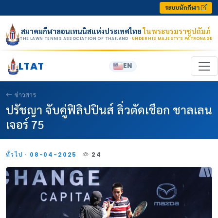
Skip to content
ระบบนักกีฬา
สมาคมกีฬาลอนเทนนิสแห่งประเทศไทย
ในพระบรมราชูปถัมภ์
THE LAWN TENNIS ASSOCIATION OF THAILAND
· UNDER HIS MAJESTY’S PATRONAGE
LTAT
EN
ข่าวสาร
ปรัชญา จับคู่ฟิลิปปินส์ ลิ่วตัดเชือก ชาลเลน
เจอร์ 75
ทั่วไป · 08-04-2025
24