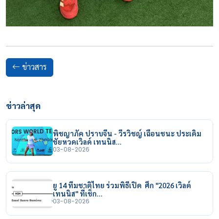
ข่าวสาร
ข่าวล่าสุด
พิชญาภัค ปราบจีน - วีรวิชญ์ เฉือนชนะ ประเดิม
ชัยหวดเวิลด์ เทนนิส…
03-08-2026
ยู 14 ทีมชาติไทย ร่วมพิธีเปิด ศึก "2026 เวิลด์
เทนนิส" ที่เช็ก…
03-08-2026