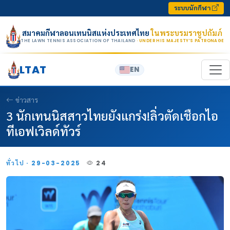
Skip to content
ระบบนักกีฬา
สมาคมกีฬาลอนเทนนิสแห่งประเทศไทย
ในพระบรมราชูปถัมภ์
THE LAWN TENNIS ASSOCIATION OF THAILAND
· UNDER HIS MAJESTY’S PATRONAGE
LTAT
EN
ข่าวสาร
3 นักเทนนิสสาวไทยยังแกร่ง!ลิ่วตัดเชือกไอ
ทีเอฟเวิลด์ทัวร์
ทั่วไป · 29-03-2025
24