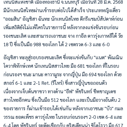
เทนนิสแห่งชาติ เมืองทองธานี จ.นนทบุรี เมื่อวันที่ 28 มี.ค. 2568
มีนักเทนนิสไทยผ่านเข้ารอบต่อไปได้สำเร็จ ประเภทหญิงเดี่ยว
"ออมสิน" อัญชิสา ฉันทะ นักเทนนิสไทย ดีกรีแชมป์สัปดาห์ก่อน
เพิ่มสถิติยังไม่แพ้ใครในรายการนี้ หลังจากลงแข่งขันรอบก่อน
รองชนะเลิศ และสามารถเอาชนะ จาง กาอึล ดาวรุ่งเกาหลีใต้ วัย
18 ปี ซึ่งเป็นมือ 988 ของโลก ได้ 2 เซตรวด 6-3 และ 6-0
อัญชิสา ทะลุสู่รอบรองชนะเลิศ ซึ่งจะแข่งขันกับ "แนต" พัณณิน
โควาพิทักษ์เทศ นักเทนนิสสาวไทย มือ 681 ของโลก ที่ในรอบ
ก่อนรองฯ ชนะ มานะ คาวามูระ จากญี่ปุ่น มือ 694 ของโลก ด้วย
สกอร์ 6-1 และ 2-1 Ret. (รีไทร์) ซึ่งสาวญี่ปุ่นขอถอนตัว
เนื่องจากเจ็บต้นขาขวา ทางด้าน "อีฟ" พัชรินทร์ ชีพชาญเดช
สาวไทยอีกคน ซึ่งเป็นมือ 512 ของโลก และเป็นมือวางอันดับ 2
ของรายการ ก็ผ่านเข้ารอบได้เช่นกัน หลังจากเอาชนะ "บัว" กมล
วรรณ ยอดเพ็ชร ดาวรุ่งไทย ในรอบก่อนรองฯ 2-0 เซต 6-4 และ
6-4 โดย พัชรินทร์ จะตัดเชือกกับ คริสเตียนน่า ซิโดโรวา มือ 617