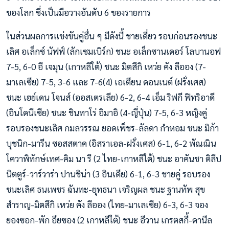
ของโลก ซึ่งเป็นมือวางอันดับ 6 ของรายการ
ในส่วนผลการแข่งขันคู่อื่น ๆ มีดังนี้ ชายเดี่ยว รอบก่อนรองชนะ
เลิศ อเล็กซ์ นัฟฟ์ (ลักเซมเบิร์ก) ชนะ อเล็กซานเดอร์ โลบานอฟ
7-5, 6-0 อี เจมุน (เกาหลีใต้) ชนะ มิตสึกิ เหว่ย คัง ลีออง (7-
มาเลเซีย) 7-5, 3-6 และ 7-6(4) เอเตียน ดอนเนต์ (ฝรั่งเศส)
ชนะ เฮย์เดน โจนส์ (ออสเตรเลีย) 6-2, 6-4 เอ็ม ริฟกี ฟิทริอาดี
(อินโดนีเซีย) ชนะ ชินทาโร่ อิมาอิ (4-ญี่ปุ่น) 7-5, 6-3 หญิงคู่
รอบรองชนะเลิศ กมลวรรณ ยอดเพ็ชร-ลัลดา กำหอม ชนะ มิก้า
บุชนิก-มารีน ซอสสตาค (อิสราเอล-ฝรั่งเศส) 6-1, 6-2 พัณณิน
โควาพิทักษ์เทศ-คิม นา รี (2 ไทย-เกาหลีใต้) ชนะ อาคันชา ดิลีป
นิตตูร์-วาร์วาร่า ปานชิน่า (3 อินเดีย) 6-1, 6-3 ชายคู่ รอบรอง
ชนะเลิศ ธนเพชร ฉันทะ-ยุทธนา เจริญผล ชนะ ฐานทัพ สุข
สำราญ-มิตสึกิ เหว่ย คัง ลีออง (ไทย-มาเลเซีย) 6-3, 6-3 จอง
ยองซอก-พัก อึยซอง (2 เกาหลีใต้) ชนะ อีวาน เกรตสกี้-ดานีล